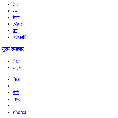
ट्रैवल
फैशन
सेहत
त्योहार
धर्म
रिलेशनशिप
मुख्य समाचार
लेखक
साइंस
विदेश
टेक
ऑटो
वायरल
Photos