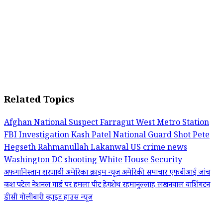
Related Topics
Afghan National Suspect
Farragut West Metro Station
FBI Investigation
Kash Patel
National Guard Shot
Pete
Hegseth
Rahmanullah Lakanwal
US crime news
Washington DC shooting
White House Security
अफगानिस्तान शरणार्थी
अमेरिका क्राइम न्यूज
अमेरिकी समाचार
एफबीआई जांच
कश पटेल
नेशनल गार्ड पर हमला
पीट हेगशेथ
रहमानुल्लाह लखनवाल
वाशिंगटन
डीसी गोलीबारी
व्हाइट हाउस न्यूज