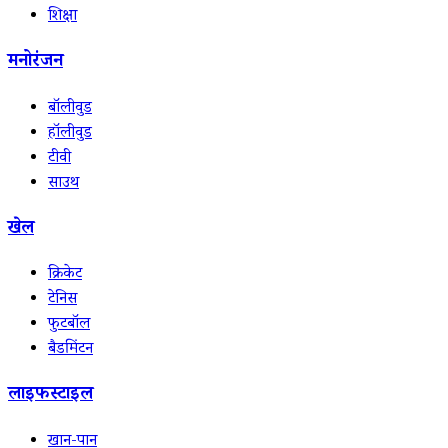
शिक्षा
मनोरंजन
बॉलीवुड
हॉलीवुड
टीवी
साउथ
खेल
क्रिकेट
टेनिस
फुटबॉल
बैडमिंटन
लाइफस्टाइल
खान-पान