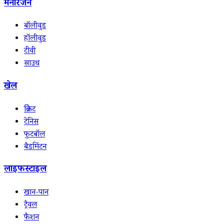
मनोरंजन
बॉलीवुड
हॉलीवुड
टीवी
साउथ
खेल
क्रिकेट
टेनिस
फुटबॉल
बैडमिंटन
लाइफस्टाइल
खान-पान
ट्रैवल
फैशन