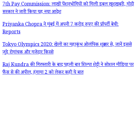
7th Pay Commission: लाखों पेंशनभोगियों को मिली डबल खुशखबरी, मोदी
सरकार ने जारी किया यह नया आदेश
Priyanka Chopra ने मुंबई में अपनी 7 करोड़ रुपए की प्रॉपर्टी बेची:
Reports
Tokyo Olympics 2020: खेलों का महाकुंभ ओलंपिक शुक्रवार से, जानें इससे
जुड़े रोमांचक और मजेदार किस्से
Raj Kundra की गिरफ्तारी के बाद पहली बार शिल्पा शेट्टी ने सोशल मीडिया पर
फैंस से की अपील, हंगामा 2 को लेकर कही ये बात