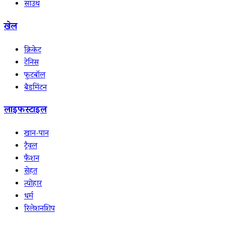
साउथ
खेल
क्रिकेट
टेनिस
फुटबॉल
बैडमिंटन
लाइफस्टाइल
खान-पान
ट्रैवल
फैशन
सेहत
त्योहार
धर्म
रिलेशनशिप