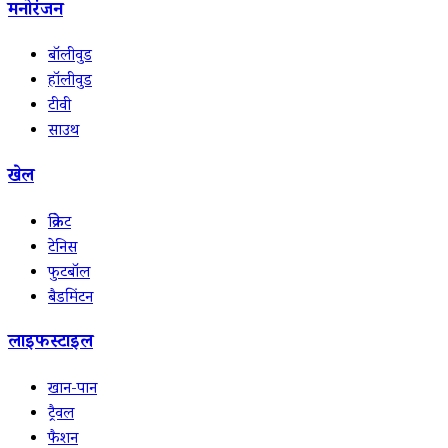
मनोरंजन
बॉलीवुड
हॉलीवुड
टीवी
साउथ
खेल
क्रिकेट
टेनिस
फुटबॉल
बैडमिंटन
लाइफस्टाइल
खान-पान
ट्रैवल
फैशन