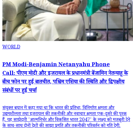
WORLD
PM Modi-Benjamin Netanyahu Phone
Call: पीएम मोदी और इजरायल के प्रधानमंत्री बेंजामिन नेतन्याहू के
बीच फोन पर हुई बातचीत, पश्चिम एशिया की स्थिति और द्विपक्षीय
संबंधों पर हुई चर्चा
संयुक्त बयान में कहा गया था कि भारत की प्रतिभा, विनिर्माण क्षमता और
उद्यमशीलता तथा इजरायल की तकनीकी और नवाचार क्षमता एक-दूसरे की पूरक
हैं. यह साझेदारी 'आत्मनिर्भर और विकसित भारत 2047' के लक्ष्य को मजबूती देने
के साथ-साथ दोनों देशों की साझा प्रगति और तकनीकी परिवर्तन को गति देगी.