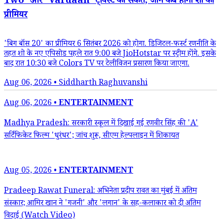
Two' और 'Vardaan' ट्विस्ट का संकेत, जानें कब होगा शो का
प्रीमियर
'बिग बॉस 20' का प्रीमियर 6 सितंबर 2026 को होगा. डिजिटल-फर्स्ट रणनीति के
तहत शो के नए एपिसोड पहले रात 9:00 बजे JioHotstar पर स्ट्रीम होंगे. इसके
बाद रात 10:30 बजे Colors TV पर टेलीविजन प्रसारण किया जाएगा.
Aug 06, 2026 • Siddharth Raghuvanshi
Aug 06, 2026 •
ENTERTAINMENT
Madhya Pradesh: सरकारी स्कूल में दिखाई गई रणवीर सिंह की 'A'
सर्टिफिकेट फिल्म 'धुरंधर'; जांच शुरू, सीएम हेल्पलाइन में शिकायत
Aug 05, 2026 •
ENTERTAINMENT
Pradeep Rawat Funeral: अभिनेता प्रदीप रावत का मुंबई में अंतिम
संस्कार; आमिर खान ने 'गजनी' और 'लगान' के सह-कलाकार को दी अंतिम
विदाई (Watch Video)