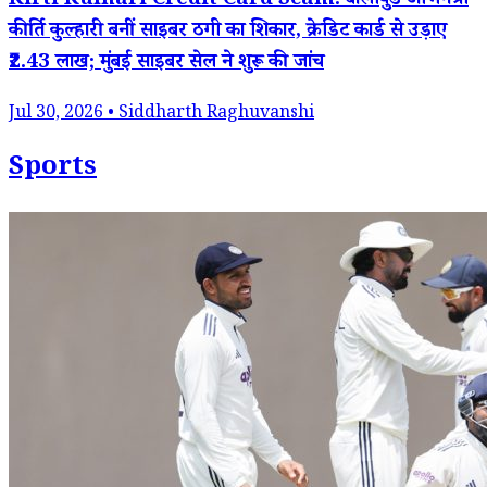
Kirti Kulhari Credit Card Scam: बॉलीवुड अभिनेत्री
कीर्ति कुल्हारी बनीं साइबर ठगी का शिकार, क्रेडिट कार्ड से उड़ाए
₹2.43 लाख; मुंबई साइबर सेल ने शुरू की जांच
Jul 30, 2026 • Siddharth Raghuvanshi
Sports