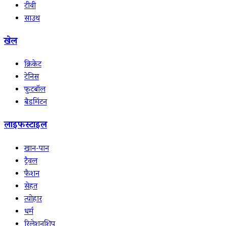
टीवी
साउथ
खेल
क्रिकेट
टेनिस
फुटबॉल
बैडमिंटन
लाइफस्टाइल
खान-पान
ट्रैवल
फैशन
सेहत
त्योहार
धर्म
रिलेशनशिप