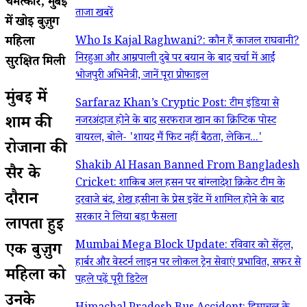
चमत्कार, मुंबई
ताजा खबरें
में खोई बुज़ुर्ग
महिला
Who Is Kajal Raghwani?: कौन हैं काजल राघवानी?
निरहुआ और आम्रपाली दुबे पर बयान के बाद चर्चा में आईं
सुरक्षित मिली
भोजपुरी अभिनेत्री, जानें पूरा प्रोफाइल
मुंबई में
Sarfaraz Khan’s Cryptic Post: टीम इंडिया से
शाम की
नजरअंदाज होने के बाद सरफराज खान का क्रिप्टिक पोस्ट
वायरल, बोले- 'शायद मैं फिट नहीं बैठता, लेकिन...'
रोजाना की
Shakib Al Hasan Banned From Bangladesh
सैर के
Cricket: शाकिब अल हसन पर बांग्लादेश क्रिकेट टीम के
दौरान
दरवाजे बंद, शेख हसीना के प्रेस इवेंट में शामिल होने के बाद
सरकार ने लिया बड़ा फैसला
लापता हुई
Mumbai Mega Block Update: रविवार को सेंट्रल,
एक बुज़ुर्ग
हार्बर और वेस्टर्न लाइन पर लोकल ट्रेन सेवाएं प्रभावित, सफर से
महिला को
पहले पढ़ें पूरी डिटेल
उनके