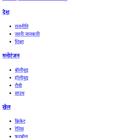
देश
राजनीति
जरुरी जानकारी
शिक्षा
मनोरंजन
बॉलीवुड
हॉलीवुड
टीवी
साउथ
खेल
क्रिकेट
टेनिस
फुटबॉल