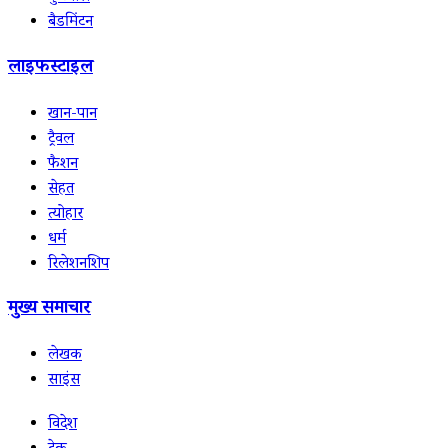
बैडमिंटन
लाइफस्टाइल
खान-पान
ट्रैवल
फैशन
सेहत
त्योहार
धर्म
रिलेशनशिप
मुख्य समाचार
लेखक
साइंस
विदेश