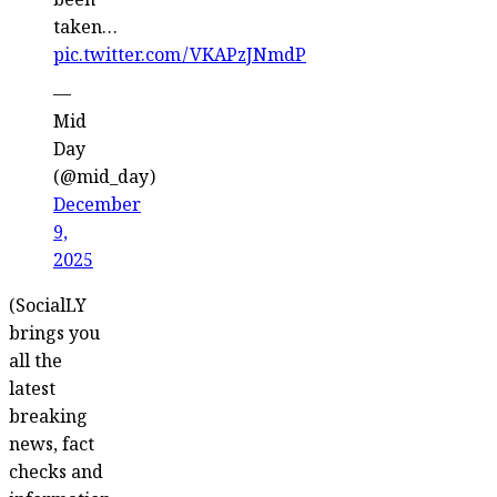
been
taken…
pic.twitter.com/VKAPzJNmdP
—
Mid
Day
(@mid_day)
December
9,
2025
(SocialLY
brings you
all the
latest
breaking
news, fact
checks and