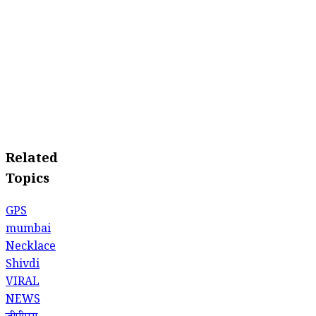
Related
Topics
GPS
mumbai
Necklace
Shivdi
VIRAL
NEWS