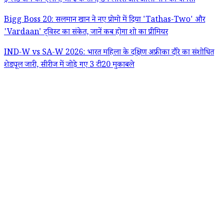
इंग्लैंड टीम का ऐलान, जो रूट कप्तान; डैन लॉरेंस और ओली पोप की वापसी
Bigg Boss 20: सलमान खान ने नए प्रोमो में दिया 'Tathas-Two' और
'Vardaan' ट्विस्ट का संकेत, जानें कब होगा शो का प्रीमियर
IND-W vs SA-W 2026: भारत महिला के दक्षिण अफ्रीका दौरे का संशोधित
शेड्यूल जारी, सीरीज में जोड़े गए 3 टी20 मुकाबले