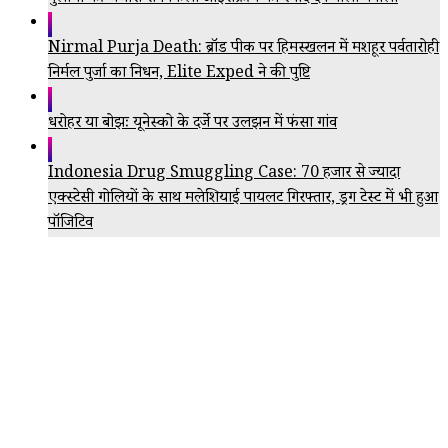
Nirmal Purja Death: ब्रॉड पीक पर हिमस्खलन में मशहूर पर्वतारोही
निर्मल पुर्जा का निधन, Elite Exped ने की पुष्टि
धरोहर या बोझः यूनेस्को के दर्जे पर उलझन में फंसा गांव
Indonesia Drug Smuggling Case: 70 हजार से ज्यादा
एक्स्टेसी गोलियों के साथ मलेशियाई पायलट गिरफ्तार, ड्रग टेस्ट में भी हुआ
पॉजिटिव