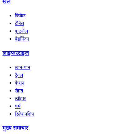
खेल
क्रिकेट
टेनिस
फुटबॉल
बैडमिंटन
लाइफस्टाइल
खान-पान
ट्रैवल
फैशन
सेहत
त्योहार
धर्म
रिलेशनशिप
मुख्य समाचार