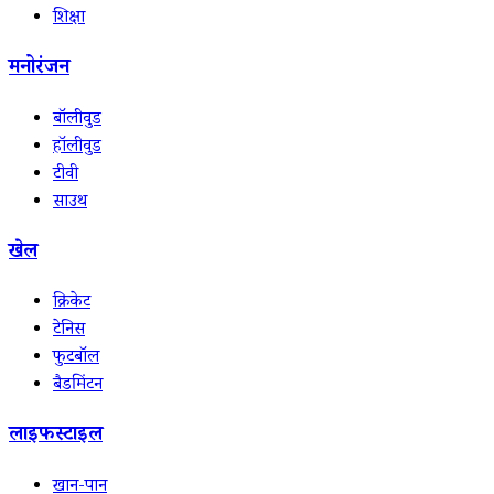
शिक्षा
मनोरंजन
बॉलीवुड
हॉलीवुड
टीवी
साउथ
खेल
क्रिकेट
टेनिस
फुटबॉल
बैडमिंटन
लाइफस्टाइल
खान-पान