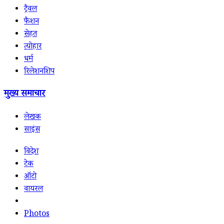
ट्रैवल
फैशन
सेहत
त्योहार
धर्म
रिलेशनशिप
मुख्य समाचार
लेखक
साइंस
विदेश
टेक
ऑटो
वायरल
Photos