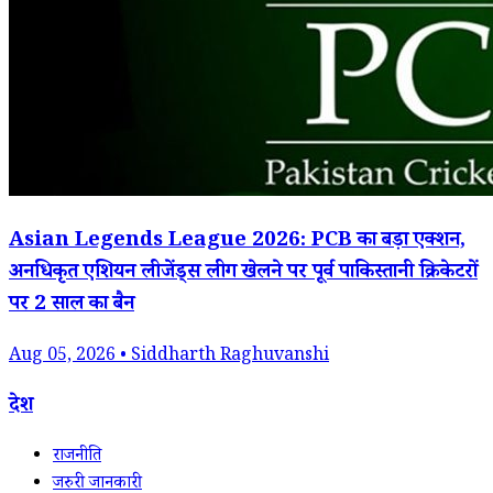
Asian Legends League 2026: PCB का बड़ा एक्शन,
अनधिकृत एशियन लीजेंड्स लीग खेलने पर पूर्व पाकिस्तानी क्रिकेटरों
पर 2 साल का बैन
Aug 05, 2026 • Siddharth Raghuvanshi
देश
राजनीति
जरुरी जानकारी