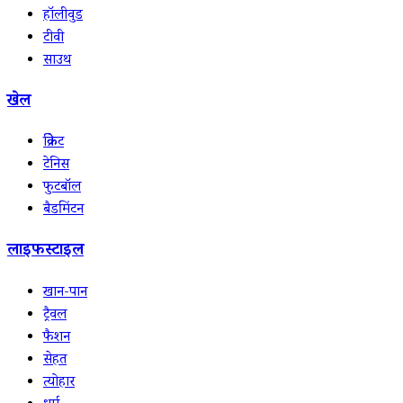
हॉलीवुड
टीवी
साउथ
खेल
क्रिकेट
टेनिस
फुटबॉल
बैडमिंटन
लाइफस्टाइल
खान-पान
ट्रैवल
फैशन
सेहत
त्योहार