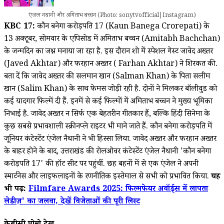
एंजल नथानी और अमिताभ बच्चन (Photo: sonytvofficial|Instagram)
KBC 17:
कौन बनेगा करोड़पति 17 (Kaun Banega Crorepati) के
13 अक्टूबर, सोमवार के एपिसोड में अमिताभ बच्चन (Amitabh Bachchan)
के जन्मदिन का जश्न मनाया जा रहा है. इस दौरान शो में स्पेशल गेस्ट जावेद अख्तर
(Javed Akhtar) और फरहान अख्तर ( Farhan Akhtar) ने शिरकत की.
बता दें कि जावेद अख्तर की सलमान खान (Salman Khan) के पिता सलीम
खान (Salim Khan) के साथ फेमस जोड़ी रही है. दोनों ने मिलकर बॉलीवुड को
कई यादगार फिल्में दी हैं. इनमें से कई फिल्मों में अमिताभ बच्चन ने मुख्य भूमिका
निभाई है. जावेद अख्तर न सिर्फ एक बेहतरीन गीतकार हैं, बल्कि हिंदी सिनेमा के
कुछ सबसे प्रभावशाली स्क्रीनप्ले राइटर भी माने जाते हैं. कौन बनेगा करोड़पति में
जूनियर कंटेस्टेंट एंजेल नैथानी ने भी हिस्सा लिया. जावेद अख्तर और फरहान अख्तर
के बाहर होने के बाद, उत्तराखंड की रोलओवर कंटेस्टेंट एंजेल नैथानी 'कौन बनेगा
करोड़पति 17' की हॉट सीट पर पहुंचीं. छह बहनों में से एक एंजेल ने अपनी
स्मार्टनेस और लाइफलाइनों के रणनीतिक इस्तेमाल से सभी को प्रभावित किया.
यह
भी पढ़ें:
Filmfare Awards 2025: फिल्मफेयर अवॉर्ड्स में लापता
लेडीज़' का जलवा, देखें विजेताओं की पूरी लिस्ट