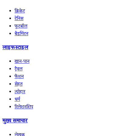
क्रिकेट
टेनिस
फुटबॉल
बैडमिंटन
लाइफस्टाइल
खान-पान
ट्रैवल
फैशन
सेहत
त्योहार
धर्म
रिलेशनशिप
मुख्य समाचार
लेखक