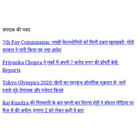
संपादक की पसंद
7th Pay Commission: लाखों पेंशनभोगियों को मिली डबल खुशखबरी, मोदी
सरकार ने जारी किया यह नया आदेश
Priyanka Chopra ने मुंबई में अपनी 7 करोड़ रुपए की प्रॉपर्टी बेची:
Reports
Tokyo Olympics 2020: खेलों का महाकुंभ ओलंपिक शुक्रवार से, जानें
इससे जुड़े रोमांचक और मजेदार किस्से
Raj Kundra की गिरफ्तारी के बाद पहली बार शिल्पा शेट्टी ने सोशल मीडिया पर
फैंस से की अपील, हंगामा 2 को लेकर कही ये बात