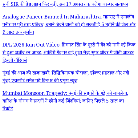
सूची SIR की डेडलाइन फिर बढ़ी, अब 17 अगस्त तक चलेगा घर-घर सत्यापन
Analogue Paneer Banned In Maharashtra: महाराष्ट्र में एनालॉग
पनीर पर पूरी तरह प्रतिबंध, बनाने-बेचने वालों को हो सकती है 6 महीने की जेल और
₹1 लाख तक जुर्माना
DPL 2026 Run Out Video: हिममत सिंह के गुस्से में गेंद को मारी गई किक
से हुआ अजीब रन-आउट, आखिरी गेंद पर टाई हुआ मैच; सुपर ओवर में जीती आउटर
दिल्ली वॉरियर्स
मुंबई की आज की ताजा खबरें: सिद्धिविनायक घोटाला, डॉक्टर हड़ताल और नवी
मुंबई एयरपोर्ट समेत पढ़ें दिनभर की प्रमुख न्यूज
Mumbai Monsoon Tragedy: मुंबई की सड़कों के गड्ढे बने जानलेवा,
बारिश के मौसम में हादसों ने छीनी कई जिंदगियां; जानिए पिछले 5 साल का
रिकॉर्ड