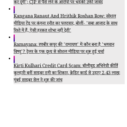
कर दूंगी'; CJP से पैसे लेने के आरोपों पर भड़कीं उर्फी जावेद
Kangana Ranaut And Hrithik Roshan Row: सोशल
मीडिया ट्रेंड पर कंगना रनौत का पलटवार, बोलीं- 'सबा आजाद के साथ
रिश्ते में हैं, ऐसी हरकत शोभा नहीं देती'
Ramayana: रणबीर कपूर की 'रामायण' में कौन बना है 'भगवान
विष्णु'? ट्रेलर के एक दृश्य से सोशल मीडिया पर शुरू हुई चर्चा
Kirti Kulhari Credit Card Scam: बॉलीवुड अभिनेत्री कीर्ति
कुल्हारी बनीं साइबर ठगी का शिकार, क्रेडिट कार्ड से उड़ाए ₹2.43 लाख;
मुंबई साइबर सेल ने शुरू की जांच