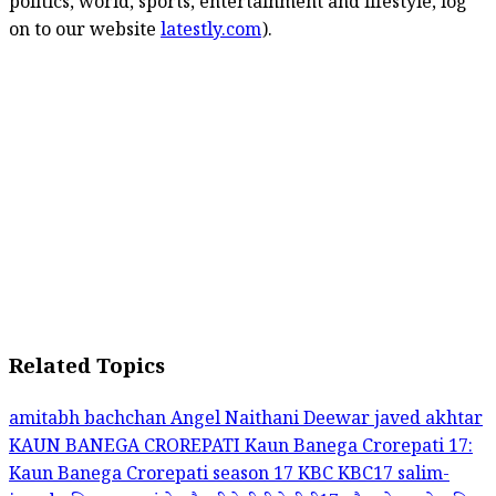
politics, world, sports, entertainment and lifestyle, log
on to our website
latestly.com
).
Related Topics
amitabh bachchan
Angel Naithani
Deewar
javed akhtar
KAUN BANEGA CROREPATI
Kaun Banega Crorepati 17:
Kaun Banega Crorepati season 17
KBC
KBC17
salim-