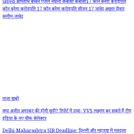
javed
अमिताभ बच्चन
एंजेल नैथानी
केबीसी
केबीसी17
कौन बनेगा करोड़पति
कौन बनेगा करोड़पति 17
कौन बनेगा करोड़पति सीजन 17
जावेद अख्तर
दीवार
सलीम-जावेद
ताजा खबरें
क्या अजीत अगरकर की होगी छुट्टी? रिपोर्ट में दावा- VVS लक्ष्मण बन सकते हैं टीम
इंडिया के नए चीफ सेलेक्टर
Delhi-Maharashtra SIR Deadline: दिल्ली और महाराष्ट्र में मतदाता