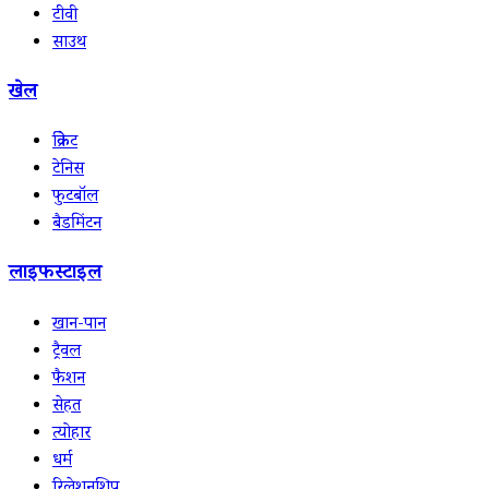
टीवी
साउथ
खेल
क्रिकेट
टेनिस
फुटबॉल
बैडमिंटन
लाइफस्टाइल
खान-पान
ट्रैवल
फैशन
सेहत
त्योहार
धर्म