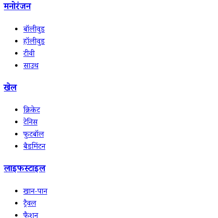
मनोरंजन
बॉलीवुड
हॉलीवुड
टीवी
साउथ
खेल
क्रिकेट
टेनिस
फुटबॉल
बैडमिंटन
लाइफस्टाइल
खान-पान
ट्रैवल
फैशन