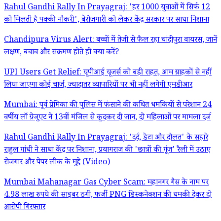
Rahul Gandhi Rally In Prayagraj: 'हर 1000 युवाओं में सिर्फ 12
को मिलती है पक्की नौकरी', बेरोजगारी को लेकर केंद्र सरकार पर साधा निशाना
Chandipura Virus Alert: बच्चों में तेजी से फैल रहा चांदीपुरा वायरस, जानें
लक्षण, बचाव और संक्रमण होते ही क्या करें?
UPI Users Get Relief: यूपीआई यूजर्स को बड़ी राहत, आम ग्राहकों से नहीं
लिया जाएगा कोई चार्ज, ज्यादातर व्यापारियों पर भी नहीं लगेगी एमडीआर
Mumbai: पूर्व प्रेमिका की पुलिस में फंसाने की कथित धमकियों से परेशान 24
वर्षीय लॉ ग्रेजुएट ने 13वीं मंजिल से कूदकर दी जान, दो महिलाओं पर मामला दर्ज
Rahul Gandhi Rally In Prayagraj: 'दर्द, डेटा और दौलत' के सहारे
राहुल गांधी ने साधा केंद्र पर निशाना, प्रयागराज की 'छात्रों की गूंज' रैली में उठाए
रोजगार और पेपर लीक के मुद्दे (Video)
Mumbai Mahanagar Gas Cyber Scam: महानगर गैस के नाम पर
4.98 लाख रुपये की साइबर ठगी, फर्जी PNG डिस्कनेक्शन की धमकी देकर दो
आरोपी गिरफ्तार