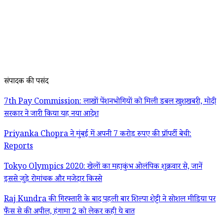
संपादक की पसंद
7th Pay Commission: लाखों पेंशनभोगियों को मिली डबल खुशखबरी, मोदी
सरकार ने जारी किया यह नया आदेश
Priyanka Chopra ने मुंबई में अपनी 7 करोड़ रुपए की प्रॉपर्टी बेची:
Reports
Tokyo Olympics 2020: खेलों का महाकुंभ ओलंपिक शुक्रवार से, जानें
इससे जुड़े रोमांचक और मजेदार किस्से
Raj Kundra की गिरफ्तारी के बाद पहली बार शिल्पा शेट्टी ने सोशल मीडिया पर
फैंस से की अपील, हंगामा 2 को लेकर कही ये बात