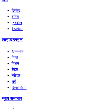
खेल
क्रिकेट
टेनिस
फुटबॉल
बैडमिंटन
लाइफस्टाइल
खान-पान
ट्रैवल
फैशन
सेहत
त्योहार
धर्म
रिलेशनशिप
मुख्य समाचार