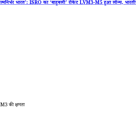
मनिर्भर भारत’: ISRO का ‘बाहुबली’ रॉकेट LVM3-M5 हुआ लॉन्च, भारतीय
M3 की क्षमता