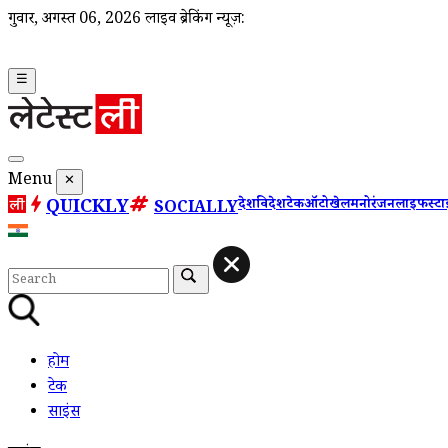
गुरूवार, अगस्त 06, 2026
लाइव ब्रेकिंग न्यूज़:
☰
Menu
✕
QUICKLY
देश
विदेश
टेक
ऑटो
खेल
मनोरंजन
लाइफस्ट
SOCIALLY
होम
टेक
साइंस