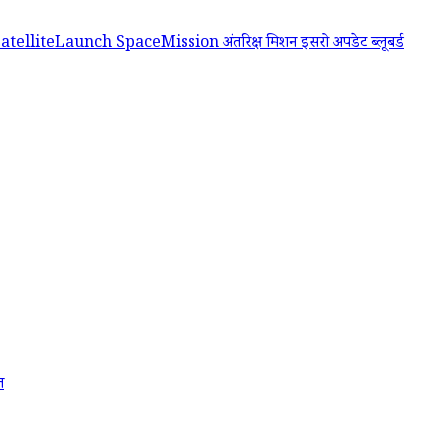
SatelliteLaunch
SpaceMission
अंतरिक्ष मिशन
इसरो अपडेट
ब्लूबर्ड
त