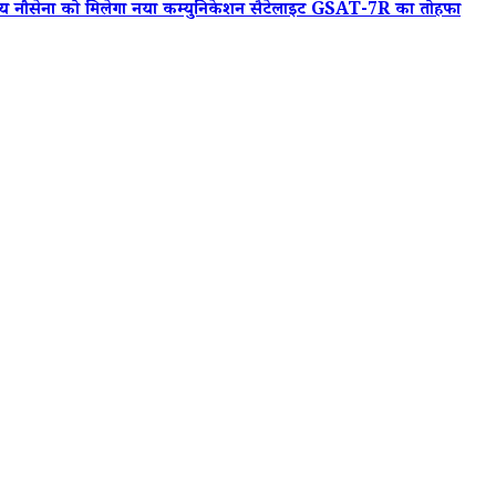
 नौसेना को मिलेगा नया कम्युनिकेशन सैटेलाइट GSAT-7R का तोहफा