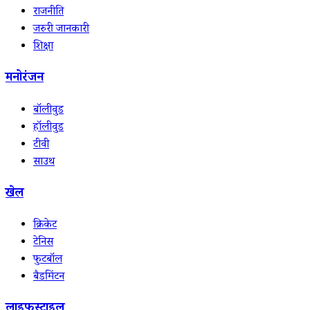
राजनीति
जरुरी जानकारी
शिक्षा
मनोरंजन
बॉलीवुड
हॉलीवुड
टीवी
साउथ
खेल
क्रिकेट
टेनिस
फुटबॉल
बैडमिंटन
लाइफस्टाइल