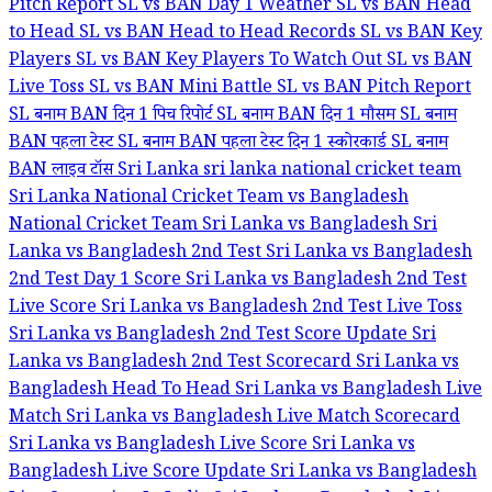
Pitch Report
SL vs BAN Day 1 Weather
SL vs BAN Head
to Head
SL vs BAN Head to Head Records
SL vs BAN Key
Players
SL vs BAN Key Players To Watch Out
SL vs BAN
Live Toss
SL vs BAN Mini Battle
SL vs BAN Pitch Report
SL बनाम BAN दिन 1 पिच रिपोर्ट
SL बनाम BAN दिन 1 मौसम
SL बनाम
BAN पहला टेस्ट
SL बनाम BAN पहला टेस्ट दिन 1 स्कोरकार्ड
SL बनाम
BAN लाइव टॉस
Sri Lanka
sri lanka national cricket team
Sri Lanka National Cricket Team vs Bangladesh
National Cricket Team
Sri Lanka vs Bangladesh
Sri
Lanka vs Bangladesh 2nd Test
Sri Lanka vs Bangladesh
2nd Test Day 1 Score
Sri Lanka vs Bangladesh 2nd Test
Live Score
Sri Lanka vs Bangladesh 2nd Test Live Toss
Sri Lanka vs Bangladesh 2nd Test Score Update
Sri
Lanka vs Bangladesh 2nd Test Scorecard
Sri Lanka vs
Bangladesh Head To Head
Sri Lanka vs Bangladesh Live
Match
Sri Lanka vs Bangladesh Live Match Scorecard
Sri Lanka vs Bangladesh Live Score
Sri Lanka vs
Bangladesh Live Score Update
Sri Lanka vs Bangladesh