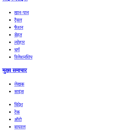
खान-पान
ट्रैवल
फैशन
सेहत
त्योहार
धर्म
रिलेशनशिप
मुख्य समाचार
लेखक
साइंस
विदेश
टेक
ऑटो
वायरल