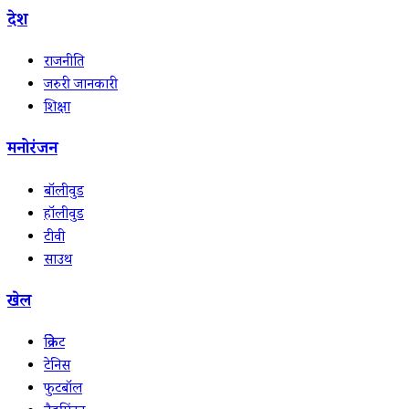
देश
राजनीति
जरुरी जानकारी
शिक्षा
मनोरंजन
बॉलीवुड
हॉलीवुड
टीवी
साउथ
खेल
क्रिकेट
टेनिस
फुटबॉल