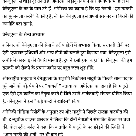
वेनेजुएला से थोड़ी दूर तैनात हैं. अमेरिकी लड़ाकू विमान और बमवर्षक भी हाल में
वेनेजुएला के तट के पास उड़े हैं. अमेरिका का कहना है कि यह तैनाती "ड्रग तस्करी
का मुकाबला करने” के लिए है, लेकिन वेनेजुएला इसे अपनी सरकार को गिराने की
रणनीति बता रहा है.
वेनेजुएला के सैन्य अभ्यास
शनिवार को वेनेजुएला की सेना ने तटीय क्षेत्रों में अभ्यास किया. सरकारी टीवी पर
एंटी-एयरक्राफ्ट हथियारों और अन्य तोपों को चलाते हुए दिखाया गया. वेनेजुएला इसे
अमेरिकी कार्रवाई की तैयारी मानता है. ट्रंप ने इसी हफ्ते कहा कि वेनेजुएला की ड्रग
तस्करी को रोकने के प्रयास जमीन पर बहुत जल्द शुरू होंगे.
अंतरराष्ट्रीय समुदाय ने वेनेजुएला के राष्ट्रपति निकोलस मादुरो के पिछले साल पद पर
चुने जाने को बड़े पैमाने पर "धांधली” बताया था. अमेरिका का दावा है कि मादुरो
एक ऐसे ड्रग कार्टेल का नेतृत्व करते हैं जिसे उसने आतंकवादी संगठन घोषित किया
है. वेनेजुएला ने इसे "कड़े शब्दों में खारिज” किया.
अमेरिकी मीडिया रिपोर्टों के अनुसार ट्रंप और मादुरो ने पिछले सप्ताह बातचीत की
थी. द न्यूयॉर्क टाइम्स अखबार ने लिखा कि दोनों नेताओं ने संभावित बैठक पर चर्चा
की. वॉल स्ट्रीट जर्नल ने कहा कि बातचीत में मादुरो के पद छोड़ने की स्थिति में
"आम माफी की शर्तों” पर भी बात हुई.