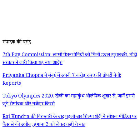
संपादक की पसंद
7th Pay Commission: लाखों पेंशनभोगियों को मिली डबल खुशखबरी, मोदी
सरकार ने जारी किया यह नया आदेश
Priyanka Chopra ने मुंबई में अपनी 7 करोड़ रुपए की प्रॉपर्टी बेची:
Reports
Tokyo Olympics 2020: खेलों का महाकुंभ ओलंपिक शुक्रवार से, जानें इससे
जुड़े रोमांचक और मजेदार किस्से
Raj Kundra की गिरफ्तारी के बाद पहली बार शिल्पा शेट्टी ने सोशल मीडिया पर
फैंस से की अपील, हंगामा 2 को लेकर कही ये बात