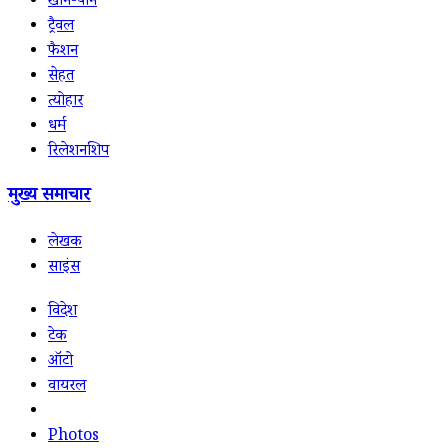
खान-पान
ट्रैवल
फैशन
सेहत
त्योहार
धर्म
रिलेशनशिप
मुख्य समाचार
लेखक
साइंस
विदेश
टेक
ऑटो
वायरल
Photos