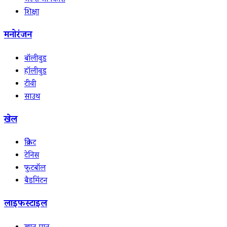
जरुरी जानकारी
शिक्षा
मनोरंजन
बॉलीवुड
हॉलीवुड
टीवी
साउथ
खेल
क्रिकेट
टेनिस
फुटबॉल
बैडमिंटन
लाइफस्टाइल