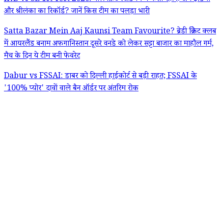
और श्रीलंका का रिकॉर्ड? जानें किस टीम का पलड़ा भारी
Satta Bazar Mein Aaj Kaunsi Team Favourite? ब्रेडी क्रिकेट क्लब
में आयरलैंड बनाम अफगानिस्तान दूसरे वनडे को लेकर सट्टा बाजार का माहौल गर्म,
मैच के दिन ये टीम बनी फेवरेट
Dabur vs FSSAI: डाबर को दिल्ली हाईकोर्ट से बड़ी राहत; FSSAI के
'100% प्योर' दावों वाले बैन ऑर्डर पर अंतरिम रोक