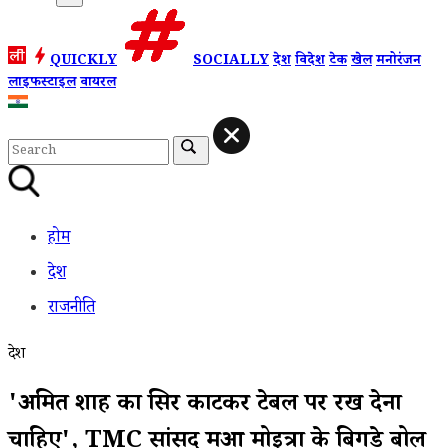
QUICKLY
SOCIALLY
देश
विदेश
टेक
खेल
मनोरंजन
लाइफस्टाइल
वायरल
होम
देश
राजनीति
देश
'अमित शाह का सिर काटकर टेबल पर रख देना
चाहिए', TMC सांसद महुआ मोइत्रा के बिगड़े बोल