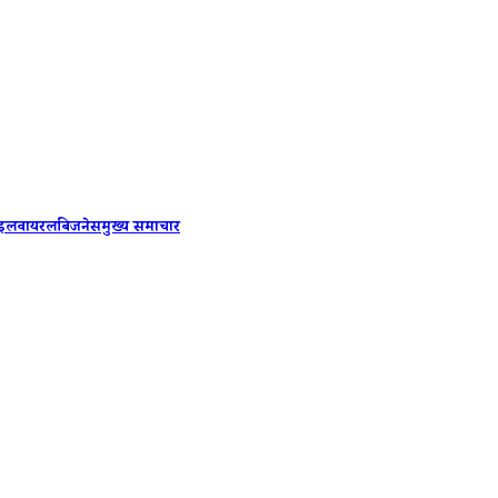
PM Modi
ाइल
वायरल
बिजनेस
मुख्य समाचार