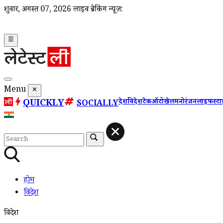
शुक्रवार, अगस्त 07, 2026
लाइव ब्रेकिंग न्यूज़:
☰
Menu
✕
QUICKLY
देश
विदेश
टेक
ऑटो
खेल
मनोरंजन
लाइफस्ट
SOCIALLY
होम
विदेश
विदेश