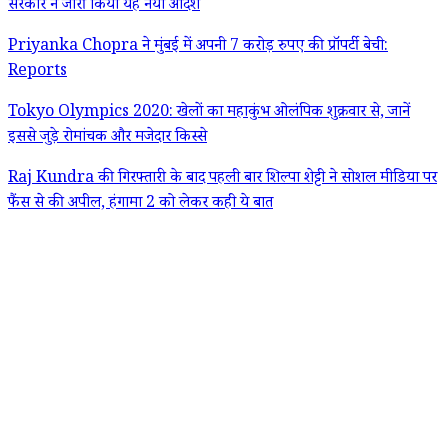
सरकार ने जारी किया यह नया आदेश
Priyanka Chopra ने मुंबई में अपनी 7 करोड़ रुपए की प्रॉपर्टी बेची:
Reports
Tokyo Olympics 2020: खेलों का महाकुंभ ओलंपिक शुक्रवार से, जानें
इससे जुड़े रोमांचक और मजेदार किस्से
Raj Kundra की गिरफ्तारी के बाद पहली बार शिल्पा शेट्टी ने सोशल मीडिया पर
फैंस से की अपील, हंगामा 2 को लेकर कही ये बात