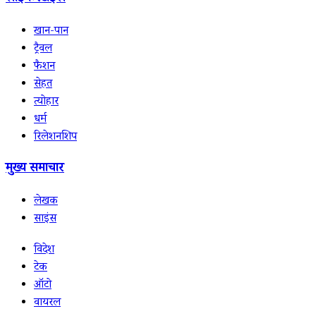
खान-पान
ट्रैवल
फैशन
सेहत
त्योहार
धर्म
रिलेशनशिप
मुख्य समाचार
लेखक
साइंस
विदेश
टेक
ऑटो
वायरल