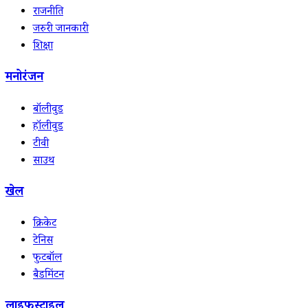
राजनीति
जरुरी जानकारी
शिक्षा
मनोरंजन
बॉलीवुड
हॉलीवुड
टीवी
साउथ
खेल
क्रिकेट
टेनिस
फुटबॉल
बैडमिंटन
लाइफस्टाइल