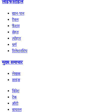
लाइफस्टाइल
खान-पान
ट्रैवल
फैशन
सेहत
त्योहार
धर्म
रिलेशनशिप
मुख्य समाचार
लेखक
साइंस
विदेश
टेक
ऑटो
वायरल