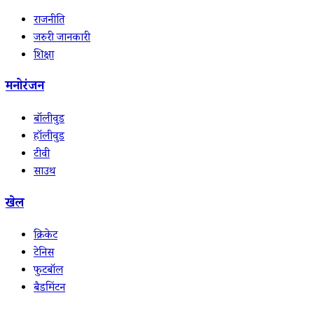
राजनीति
जरुरी जानकारी
शिक्षा
मनोरंजन
बॉलीवुड
हॉलीवुड
टीवी
साउथ
खेल
क्रिकेट
टेनिस
फुटबॉल
बैडमिंटन