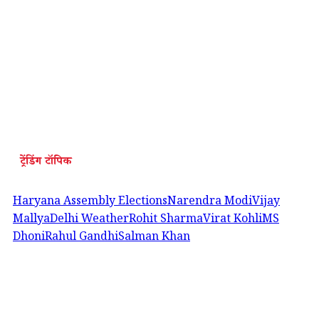
ट्रेंडिंग टॉपिक
Haryana Assembly Elections
Narendra Modi
Vijay
Mallya
Delhi Weather
Rohit Sharma
Virat Kohli
MS
Dhoni
Rahul Gandhi
Salman Khan