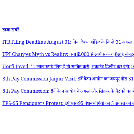
ताजा खबरें
ITR Filing Deadline August 31: बिना टैक्स ऑडिट के किन्हें 31 अगस्त
UPI Charges Myth vs Reality: क्या ₹2,000 से अधिक के यूपीआई लेनदेन प
Uorfi Javed: '1 लाख रुपये लिए हैं तो साबित करो, अकाउंट डिलीट कर दूंगी'; CJP
8th Pay Commission Jaipur Visit: 8वें वेतन आयोग का जयपुर दौरा 31 अ
8th Pay Commission: 8वें वेतन आयोग ने अगस्त और सितंबर के बैठकों का शेड
EPS-95 Pensioners Protest: ईपीएस-95 पेंशनभोगियों का 5 अगस्त को जंतर-मंतर 