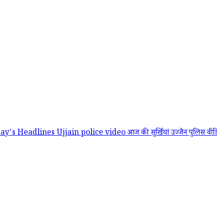
ay's Headlines
Ujjain police video
आज की सुर्खियां
उज्जैन पुलिस वी