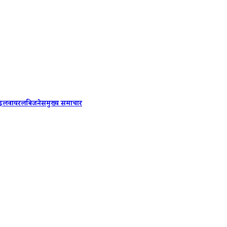
8th Pay
ाइल
वायरल
बिजनेस
मुख्य समाचार