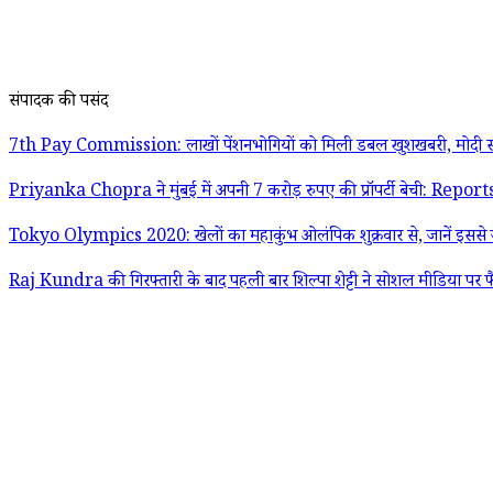
संपादक की पसंद
7th Pay Commission: लाखों पेंशनभोगियों को मिली डबल खुशखबरी, मोदी स
Priyanka Chopra ने मुंबई में अपनी 7 करोड़ रुपए की प्रॉपर्टी बेची: Report
Tokyo Olympics 2020: खेलों का महाकुंभ ओलंपिक शुक्रवार से, जानें इससे जु
Raj Kundra की गिरफ्तारी के बाद पहली बार शिल्पा शेट्टी ने सोशल मीडिया पर फ