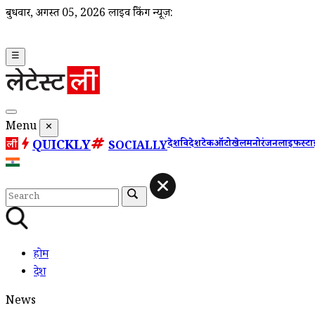
बुधवार, अगस्त 05, 2026
लाइव ब्रेकिंग न्यूज़:
☰
Menu
✕
QUICKLY
देश
विदेश
टेक
ऑटो
खेल
मनोरंजन
लाइफस्ट
SOCIALLY
होम
देश
News