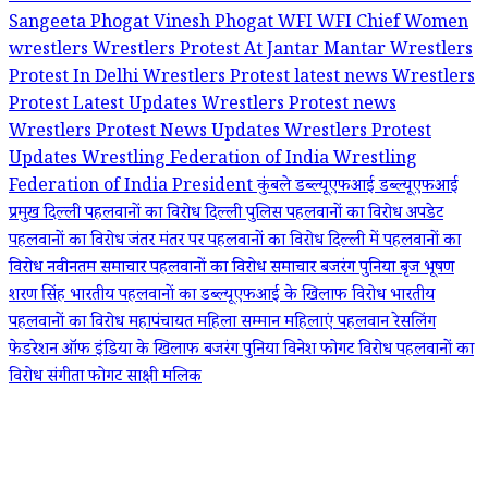
Sangeeta Phogat
Vinesh Phogat
WFI
WFI Chief
Women
wrestlers
Wrestlers Protest At Jantar Mantar
Wrestlers
Protest In Delhi
Wrestlers Protest latest news
Wrestlers
Protest Latest Updates
Wrestlers Protest news
Wrestlers Protest News Updates
Wrestlers Protest
Updates
Wrestling Federation of India
Wrestling
Federation of India President
कुंबले
डब्ल्यूएफआई
डब्ल्यूएफआई
प्रमुख
दिल्ली पहलवानों का विरोध
दिल्ली पुलिस
पहलवानों का विरोध अपडेट
पहलवानों का विरोध जंतर मंतर पर
पहलवानों का विरोध दिल्ली में
पहलवानों का
विरोध नवीनतम समाचार
पहलवानों का विरोध समाचार
बजरंग पुनिया
बृज भूषण
शरण सिंह
भारतीय पहलवानों का डब्ल्यूएफआई के खिलाफ विरोध
भारतीय
पहलवानों का विरोध
महापंचायत
महिला सम्मान
महिलाएं पहलवान
रेसलिंग
फेडरेशन ऑफ इंडिया के खिलाफ बजरंग पुनिया
विनेश फोगट
विरोध पहलवानों का
विरोध
संगीता फोगट
साक्षी मलिक