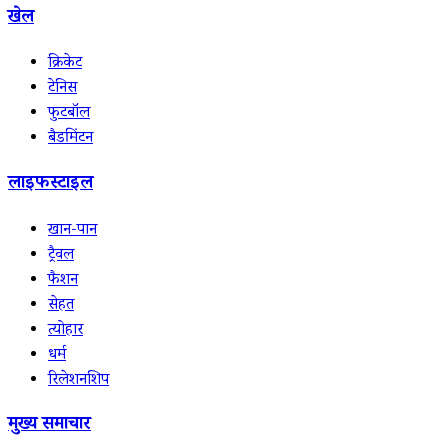
खेल
क्रिकेट
टेनिस
फुटबॉल
बैडमिंटन
लाइफस्टाइल
खान-पान
ट्रैवल
फैशन
सेहत
त्योहार
धर्म
रिलेशनशिप
मुख्य समाचार