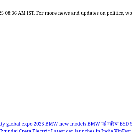
5 08:36 AM IST. For more news and updates on politics, worl
ity global expo 2025
BMW new models
BMW नई गाड़ियां
BYD 