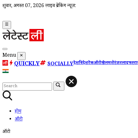
शुक्रवार, अगस्त 07, 2026
लाइव ब्रेकिंग न्यूज़:
☰
Menu
✕
QUICKLY
देश
विदेश
टेक
ऑटो
खेल
मनोरंजन
लाइफस्ट
SOCIALLY
होम
ऑटो
ऑटो