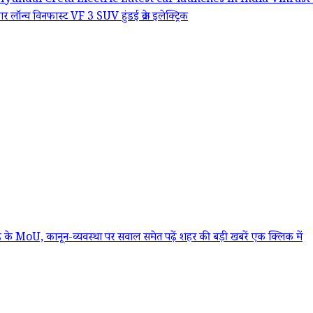
Hyundai Creta Electric
Latest car launches in India
VinFast
कार लॉन्च
विनफास्ट VF 3 SUV
हुंडई क्रेटा इलेक्ट्रिक
के MoU, कानून-व्यवस्था पर सवाल समेत पढ़ें शहर की बड़ी खबरें एक क्लिक में