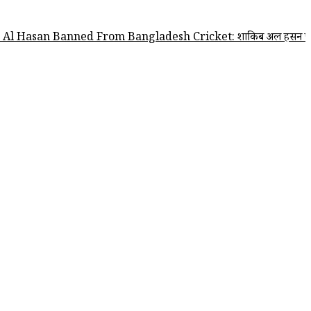
nned From Bangladesh Cricket: शाकिब अल हसन पर बांग्लादेश क्रिकेट टीम के