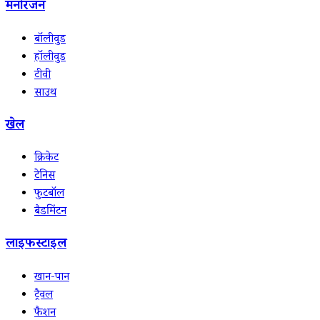
मनोरंजन
बॉलीवुड
हॉलीवुड
टीवी
साउथ
खेल
क्रिकेट
टेनिस
फुटबॉल
बैडमिंटन
लाइफस्टाइल
खान-पान
ट्रैवल
फैशन