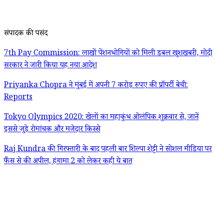
संपादक की पसंद
7th Pay Commission: लाखों पेंशनभोगियों को मिली डबल खुशखबरी, मोदी
सरकार ने जारी किया यह नया आदेश
Priyanka Chopra ने मुंबई में अपनी 7 करोड़ रुपए की प्रॉपर्टी बेची:
Reports
Tokyo Olympics 2020: खेलों का महाकुंभ ओलंपिक शुक्रवार से, जानें
इससे जुड़े रोमांचक और मजेदार किस्से
Raj Kundra की गिरफ्तारी के बाद पहली बार शिल्पा शेट्टी ने सोशल मीडिया पर
फैंस से की अपील, हंगामा 2 को लेकर कही ये बात