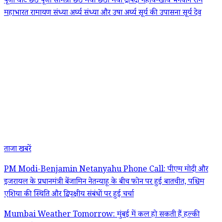
पूजा घाट
छठ पूजा सामग्री
छठ मैया
छठी मैया
द्रौपदी
नहाय-खाय
भगवान राम
महाभारत
रामायण
संध्या अर्घ्य
संध्या और उषा अर्घ्य
सूर्य की उपासना
सूर्य देव
ताजा खबरें
PM Modi-Benjamin Netanyahu Phone Call: पीएम मोदी और
इजरायल के प्रधानमंत्री बेंजामिन नेतन्याहू के बीच फोन पर हुई बातचीत, पश्चिम
एशिया की स्थिति और द्विपक्षीय संबंधों पर हुई चर्चा
Mumbai Weather Tomorrow: मुंबई में कल हो सकती हैं हल्की