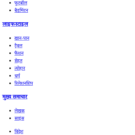
फुटबॉल
बैडमिंटन
लाइफस्टाइल
खान-पान
ट्रैवल
फैशन
सेहत
त्योहार
धर्म
रिलेशनशिप
मुख्य समाचार
लेखक
साइंस
विदेश