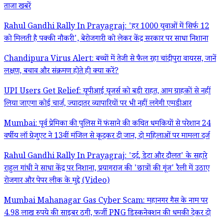
ताजा खबरें
Rahul Gandhi Rally In Prayagraj: 'हर 1000 युवाओं में सिर्फ 12
को मिलती है पक्की नौकरी', बेरोजगारी को लेकर केंद्र सरकार पर साधा निशाना
Chandipura Virus Alert: बच्चों में तेजी से फैल रहा चांदीपुरा वायरस, जानें
लक्षण, बचाव और संक्रमण होते ही क्या करें?
UPI Users Get Relief: यूपीआई यूजर्स को बड़ी राहत, आम ग्राहकों से नहीं
लिया जाएगा कोई चार्ज, ज्यादातर व्यापारियों पर भी नहीं लगेगी एमडीआर
Mumbai: पूर्व प्रेमिका की पुलिस में फंसाने की कथित धमकियों से परेशान 24
वर्षीय लॉ ग्रेजुएट ने 13वीं मंजिल से कूदकर दी जान, दो महिलाओं पर मामला दर्ज
Rahul Gandhi Rally In Prayagraj: 'दर्द, डेटा और दौलत' के सहारे
राहुल गांधी ने साधा केंद्र पर निशाना, प्रयागराज की 'छात्रों की गूंज' रैली में उठाए
रोजगार और पेपर लीक के मुद्दे (Video)
Mumbai Mahanagar Gas Cyber Scam: महानगर गैस के नाम पर
4.98 लाख रुपये की साइबर ठगी, फर्जी PNG डिस्कनेक्शन की धमकी देकर दो