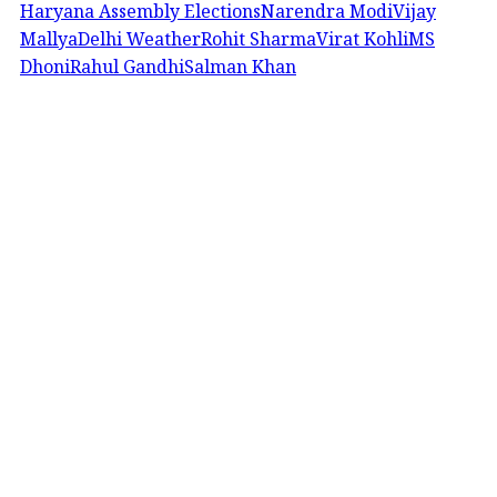
Haryana Assembly Elections
Narendra Modi
Vijay
Mallya
Delhi Weather
Rohit Sharma
Virat Kohli
MS
Dhoni
Rahul Gandhi
Salman Khan