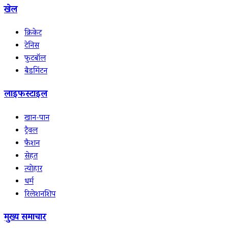
खेल
क्रिकेट
टेनिस
फुटबॉल
बैडमिंटन
लाइफस्टाइल
खान-पान
ट्रैवल
फैशन
सेहत
त्योहार
धर्म
रिलेशनशिप
मुख्य समाचार