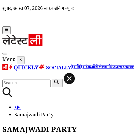
शुक्रवार, अगस्त 07, 2026
लाइव ब्रेकिंग न्यूज़:
☰
Menu
✕
QUICKLY
देश
विदेश
टेक
ऑटो
खेल
मनोरंजन
लाइफस्ट
SOCIALLY
होम
Samajwadi Party
SAMAJWADI PARTY