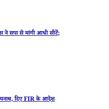
े सपा से मांगी आधी सीटें;
त्यनाथ, दिए FIR के आदेश