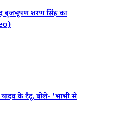
द बृजभूषण शरण सिंह का
deo)
व के टैटू, बोले- 'भाभी से