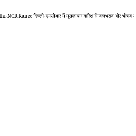
Rains: दिल्ली-एनसीआर में मूसलाधार बारिश से जलभराव और भीषण जाम, IMD न