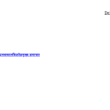
Delhi-NCR 
ाइल
वायरल
बिजनेस
मुख्य समाचार