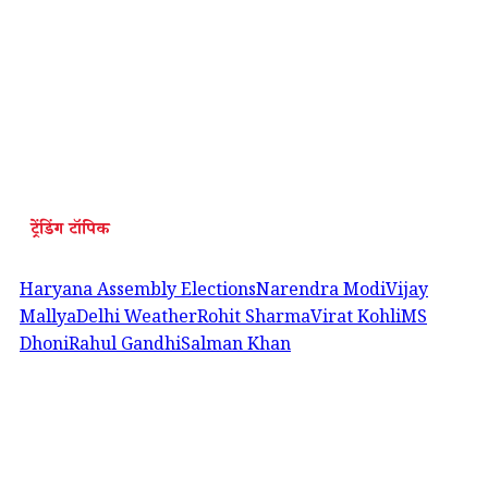
ट्रेंडिंग टॉपिक
Haryana Assembly Elections
Narendra Modi
Vijay
Mallya
Delhi Weather
Rohit Sharma
Virat Kohli
MS
Dhoni
Rahul Gandhi
Salman Khan