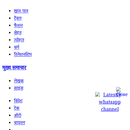
खान-पान
ट्रैवल
फैशन
सेहत
त्योहार
धर्म
रिलेशनशिप
मुख्य समाचार
लेखक
साइंस
विदेश
टेक
ऑटो
वायरल