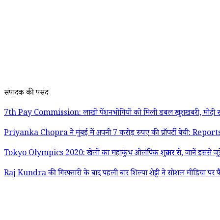
संपादक की पसंद
7th Pay Commission: लाखों पेंशनभोगियों को मिली डबल खुशखबरी, मोदी स
Priyanka Chopra ने मुंबई में अपनी 7 करोड़ रुपए की प्रॉपर्टी बेची: Report
Tokyo Olympics 2020: खेलों का महाकुंभ ओलंपिक शुक्रवार से, जानें इससे जुड़
Raj Kundra की गिरफ्तारी के बाद पहली बार शिल्पा शेट्टी ने सोशल मीडिया पर फ