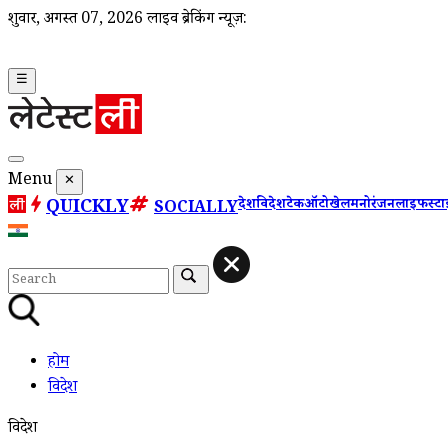
शुक्रवार, अगस्त 07, 2026
लाइव ब्रेकिंग न्यूज़:
☰
Menu
✕
QUICKLY
देश
विदेश
टेक
ऑटो
खेल
मनोरंजन
लाइफस्ट
SOCIALLY
होम
विदेश
विदेश