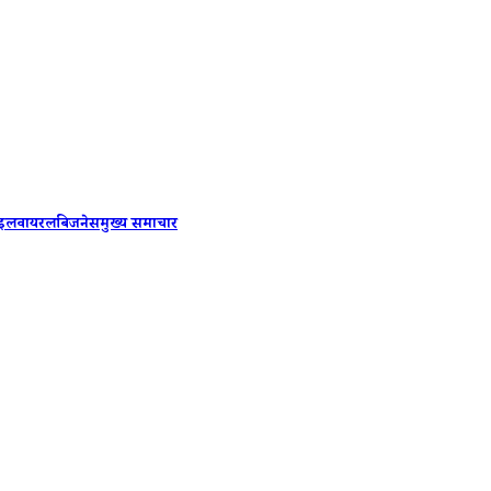
PM Modi
ाइल
वायरल
बिजनेस
मुख्य समाचार