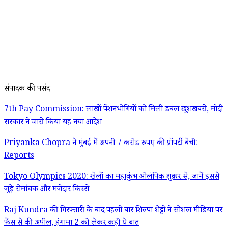
संपादक की पसंद
7th Pay Commission: लाखों पेंशनभोगियों को मिली डबल खुशखबरी, मोदी
सरकार ने जारी किया यह नया आदेश
Priyanka Chopra ने मुंबई में अपनी 7 करोड़ रुपए की प्रॉपर्टी बेची:
Reports
Tokyo Olympics 2020: खेलों का महाकुंभ ओलंपिक शुक्रवार से, जानें इससे
जुड़े रोमांचक और मजेदार किस्से
Raj Kundra की गिरफ्तारी के बाद पहली बार शिल्पा शेट्टी ने सोशल मीडिया पर
फैंस से की अपील, हंगामा 2 को लेकर कही ये बात