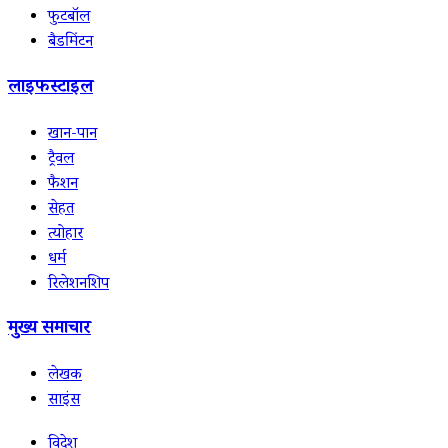
फुटबॉल
बैडमिंटन
लाइफस्टाइल
खान-पान
ट्रैवल
फैशन
सेहत
त्योहार
धर्म
रिलेशनशिप
मुख्य समाचार
लेखक
साइंस
विदेश