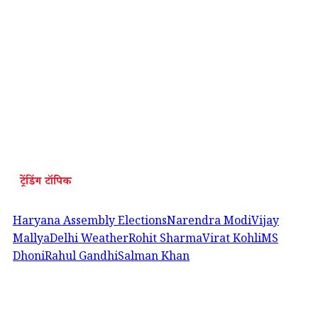
ट्रेंडिंग टॉपिक
Haryana Assembly Elections
Narendra Modi
Vijay
Mallya
Delhi Weather
Rohit Sharma
Virat Kohli
MS
Dhoni
Rahul Gandhi
Salman Khan