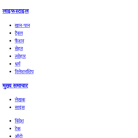
लाइफस्टाइल
खान-पान
ट्रैवल
फैशन
सेहत
त्योहार
धर्म
रिलेशनशिप
मुख्य समाचार
लेखक
साइंस
विदेश
टेक
ऑटो