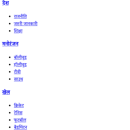
देश
राजनीति
जरुरी जानकारी
शिक्षा
मनोरंजन
बॉलीवुड
हॉलीवुड
टीवी
साउथ
खेल
क्रिकेट
टेनिस
फुटबॉल
बैडमिंटन