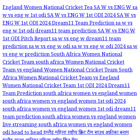
England Women National Cricket Tea
SA W vs ENG W
sa
w vs eng w 1st odi
SA W vs ENG W 1st ODI 2024
SA W vs
ENG W 1st ODI 2024 Dream11 Team Prediction
sa w vs
eng w 1st odi dream11 team prediction
SA W vs ENG W
1st ODI Pitch Report
sa w vs eng w dream11 team
prediction
sa w vs eng w odi
sa w vs eng w odi 2024
sa w
vs eng w prediction
South Africa Women National
Cricket Team
south africa Women National Cricket
Team vs england Women National Cricket Team
South
Africa Women National Cricket Team vs England
Women National Cricket Team 1st ODI 2024 Dream11
Team Prediction
south africa women vs england women
south africa women vs england women 1st odi 2024
south africa women vs england women 1st odi dream11
team prediction
south africa women vs england women
live streaming
south africa women vs england women
odi head to head
इंग्लैंड महिला राष्ट्रीय क्रिकेट टीम
साउथ अफ्रीका बनाम