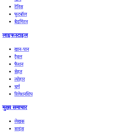
क्रिकेट
टेनिस
फुटबॉल
बैडमिंटन
लाइफस्टाइल
खान-पान
ट्रैवल
फैशन
सेहत
त्योहार
धर्म
रिलेशनशिप
मुख्य समाचार
लेखक
साइंस