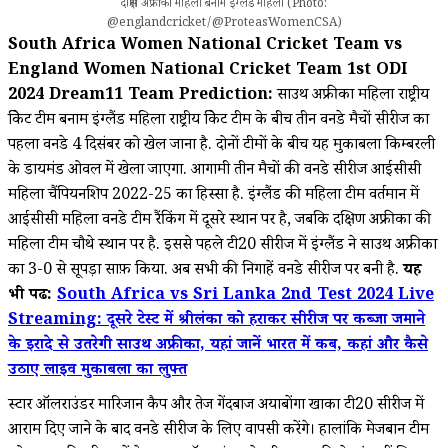
दक्षिण अफ्रीका महिला बनाम इंग्लैंड महिला (Photo:
@englandcricket/@ProteasWomenCSA)
South Africa Women National Cricket Team vs
England Women National Cricket Team 1st ODI
2024 Dream11 Team Prediction:
साउथ अफ्रीका महिला राष्ट्रीय
क्रिकेट टीम बनाम इंग्लैंड महिला राष्ट्रीय क्रिकेट टीम के बीच तीन वनडे मैचों सीरीज का
पहला वनडे 4 दिसंबर को खेल जाना है. दोनों टीमों के बीच यह मुकाबला किम्बरली
के डायमंड ओवल में खेला जाएगा. आगामी तीन मैचों की वनडे सीरीज आईसीसी
महिला चैंपियनशिप 2022-25 का हिस्सा है. इंग्लैंड की महिला टीम वर्तमान में
आईसीसी महिला वनडे टीम रैंकिंग में दूसरे स्थान पर है, जबकि दक्षिण अफ्रीका की
महिला टीम चौथे स्थान पर है. इससे पहले टी20 सीरीज में इंग्लैंड ने साउथ अफ्रीका
का 3-0 से सूपड़ा साफ़ किया. अब सभी की निगाहें वनडे सीरीज पर बनी है.
यह
भी पढें:
South Africa vs Sri Lanka 2nd Test 2024 Live
Streaming: दूसरे टेस्ट में श्रीलंका को हराकर सीरीज पर कब्जा जमाने
के इरादे से उतरेगी साउथ अफ्रीका, यहां जानें भारत में कब, कहां और कैसे
उठाए लाइव मुकाबला का लुफ्त
स्टार ऑलराउंडर मारिजान कैप और तेज गेंदबाज अयाबोंगा खाका टी20 सीरीज में
आराम दिए जाने के बाद वनडे सीरीज के लिए वापसी करेंगे। हालांकि मेजबान टीम