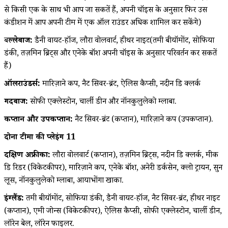
से किसी एक के साथ भी आप जा सकतें हैं, अपनी चॉइस के अनुसार फिर उस
कंडीशन में आप अपनी टीम में एक ऑल राउंडर अधिक शामिल कर सकेंगे)
ब
ल्लेबाज:
डैनी वायट-हॉज, लौरा वोलवार्ट, हीथर नाइट(तमी बीयॉमोंट, सोफिया
डंकी, तज़मिन ब्रिट्स और एनेके बॉश अपनी चॉइस के अनुसार परिवर्तन कर सकतें
हैं)
ऑलराउंडर्स:
मारिज़ाने कप, नैट सिवर-ब्रंट, ऐलिस कैप्सी, नदीन डि क्लर्क
गेंदबाज:
सोफी एक्लेस्टोन, चार्ली डीन और नॉनकुलुलेको म्लाबा.
कप्तान और उपकप्तान:
नैट सिवर-ब्रंट (कप्तान), मारिज़ाने कप (उपकप्तान).
दोनों टीमों की प्लेइंग 11
दक्षिण अफ्रीका:
लौरा वोलवार्ट (कप्तान), तज़मिन ब्रिट्स, नदीन डि क्लर्क, मीक
डि रिडर (विकेटकीपर), मारिज़ाने कप, एनेके बॉश, अनेरी डर्कसेन, क्लो ट्रायन, सुन
लूस, नॉनकुलुलेको म्लाबा, आयाभोंगा खाका.
इंग्लैंड:
तमी बीयॉमोंट, सोफिया डंकी, डैनी वायट-हॉज, नैट सिवर-ब्रंट, हीथर नाइट
(कप्तान), एमी जोन्स (विकेटकीपर), ऐलिस कैप्सी, सोफी एक्लेस्टोन, चार्ली डीन,
लॉरेन बेल, लॉरेन फाइलर.