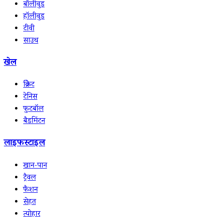
बॉलीवुड
हॉलीवुड
टीवी
साउथ
खेल
क्रिकेट
टेनिस
फुटबॉल
बैडमिंटन
लाइफस्टाइल
खान-पान
ट्रैवल
फैशन
सेहत
त्योहार