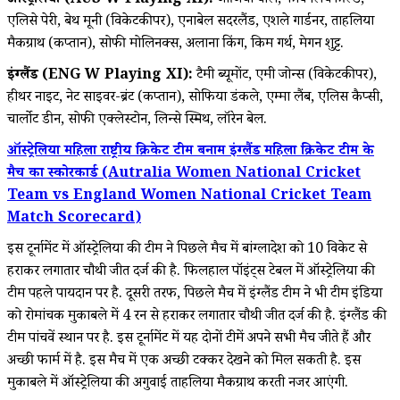
ऑस्ट्रेलिया (AUS W Playing XI):
जॉर्जिया वोल, फोबे लिचफील्ड,
एलिसे पेरी, बेथ मूनी (विकेटकीपर), एनाबेल सदरलैंड, एशले गार्डनर, ताहलिया
मैकग्राथ (कप्तान), सोफी मोलिनक्स, अलाना किंग, किम गर्थ, मेगन शुट्ट.
इंग्लैंड (ENG W Playing XI):
टैमी ब्यूमोंट, एमी जोन्स (विकेटकीपर),
हीथर नाइट, नेट साइवर-ब्रंट (कप्तान), सोफिया डंकले, एम्मा लैंब, एलिस कैप्सी,
चार्लोट डीन, सोफी एक्लेस्टोन, लिन्से स्मिथ, लॉरेन बेल.
ऑस्ट्रेलिया महिला राष्ट्रीय क्रिकेट टीम बनाम इंग्लैंड महिला क्रिकेट टीम के
मैच का स्कोरकार्ड (Autralia Women National Cricket
Team vs England Women National Cricket Team
Match Scorecard)
इस टूर्नामेंट में ऑस्ट्रेलिया की टीम ने पिछले मैच में बांग्लादेश को 10 विकेट से
हराकर लगातार चौथी जीत दर्ज की है. फिलहाल पॉइंट्स टेबल में ऑस्ट्रेलिया की
टीम पहले पायदान पर है. दूसरी तरफ, पिछले मैच में इंग्लैंड टीम ने भी टीम इंडिया
को रोमांचक मुकाबले में 4 रन से हराकर लगातार चौथी जीत दर्ज की है. इंग्लैंड की
टीम पांचवें स्थान पर है. इस टूर्नामेंट में यह दोनों टीमें अपने सभी मैच जीते हैं और
अच्छी फार्म में है. इस मैच में एक अच्छी टक्कर देखने को मिल सकती है. इस
मुकाबले में ऑस्ट्रेलिया की अगुवाई ताहलिया मैकग्राथ करती नजर आएंगी.