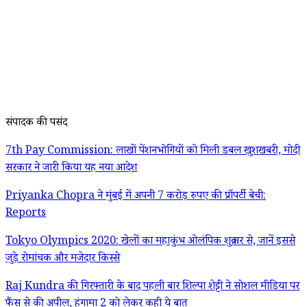
संपादक की पसंद
7th Pay Commission: लाखों पेंशनभोगियों को मिली डबल खुशखबरी, मोदी
सरकार ने जारी किया यह नया आदेश
Priyanka Chopra ने मुंबई में अपनी 7 करोड़ रुपए की प्रॉपर्टी बेची:
Reports
Tokyo Olympics 2020: खेलों का महाकुंभ ओलंपिक शुक्रवार से, जानें इससे
जुड़े रोमांचक और मजेदार किस्से
Raj Kundra की गिरफ्तारी के बाद पहली बार शिल्पा शेट्टी ने सोशल मीडिया पर
फैंस से की अपील, हंगामा 2 को लेकर कही ये बात