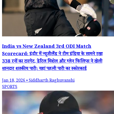
India vs New Zealand 3rd ODI Match
Scorecard: इंदौर में न्यूजीलैंड ने टीम इंडिया के सामने रखा
338 रनों का टारगेट, डेरिल मिशेल और ग्लेन फिलिप्स ने खेली
शानदार शतकीय पारी; यहां पहली पारी का स्कोरकार्ड
Jan 18, 2026 • Siddharth Raghuvanshi
SPORTS