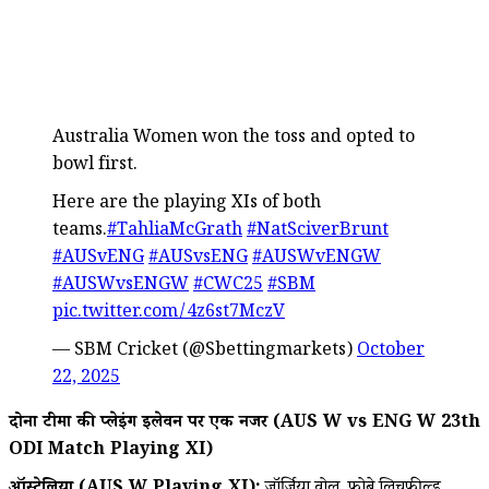
Australia Women won the toss and opted to
bowl first.
Here are the playing XIs of both
teams.
#TahliaMcGrath
#NatSciverBrunt
#AUSvENG
#AUSvsENG
#AUSWvENGW
#AUSWvsENGW
#CWC25
#SBM
pic.twitter.com/4z6st7MczV
— SBM Cricket (@Sbettingmarkets)
October
22, 2025
दोनों टीमों की प्लेइंग इलेवन पर एक नजर (AUS W vs ENG W 23th
ODI Match Playing XI)