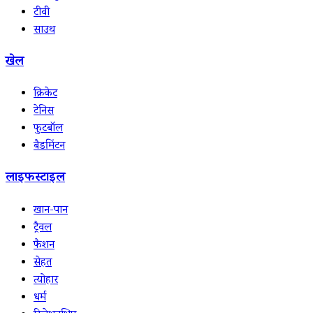
टीवी
साउथ
खेल
क्रिकेट
टेनिस
फुटबॉल
बैडमिंटन
लाइफस्टाइल
खान-पान
ट्रैवल
फैशन
सेहत
त्योहार
धर्म