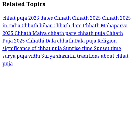
Related Topics
chhat puja 2025 dates
Chhath
Chhath 2025
Chhath 2025
in India
Chhath bihar
Chhath date
Chhath Mahaparva
2025
Chhath Maiya
chhath parv
chhath puja
Chhath
Puja 2025
Chhathi
Dala chhath
Dala puja
Religion
significance of chhat puja
Sunrise time
Sunset time
surya puja vidhi
Surya shashthi
traditions about chhat
puja