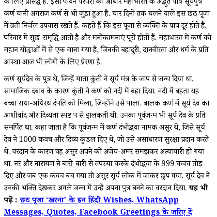
के लिए प्रसिद्ध है. इसी पावन परंपरा का आधार महाभारत के अद्भुत पात्र सूर्यपुत्र
कर्ण यानी अंगराज कर्ण से भी जुड़ा हुआ है. चार दिनों तक चलने वाले इस छठ पूजा
में व्रती निर्जल उपवास रखते हैं. कहते हैं कि इस पूजा से व्यक्ति के पाप दूर होते हैं,
परिवार में सुख-समृद्धि आती है और मनोकामनाएं पूरी होती हैं. महाभारत में कर्ण को
महान योद्धाओं में से एक माना गया है, जिनकी बहादुरी, दानवीरता और धर्म के प्रति
आस्था आज भी लोगों के लिए प्रेरणा है.
कर्ण सूर्यदेव के पुत्र थे, जिन्हें माता कुंती ने सूर्य मंत्र के जाप से जन्म दिया था.
सामाजिक दबाव के कारण कुंती ने कर्ण को नदी में बहा दिया. नदी में बहता यह
बच्चा राधा-अधिरथ दंपति को मिला, जिन्होंने उसे पाला. बालक कर्ण में सूर्य देव का
आशीर्वाद और दिव्यता स्पष्ट रूप से झलकती थी. उनका पूर्वजन्म भी सूर्य देव के प्रति
समर्पित था. कहा जाता है कि पूर्वजन्म में कर्ण दंभोद्भवा नामक असुर थे, जिसे सूर्य
देव ने 1000 कवच और दिव्य कुंडल दिए थे, जो उसे असाधारण सुरक्षा प्रदान करते
थे. वरदान के कारण वह असुर अपने को अजेय-अमर समझकर अत्याचारी हो गया
था. नर और नारायण ने बारी-बारी से तपस्या करके दंभोद्भवा के 999 कवच तोड़
दिए और जब एक कवच बच गया तो असुर सूर्य लोक में जाकर छुप गया. सूर्य देव ने
उनकी भक्ति देखकर अगले जन्म में उन्हें अपना पुत्र बनने का वरदान दिया.
यह भी
पढ़ें :
छठ पूजा ‘खरना’ के इन हिंदी Wishes, WhatsApp
Messages, Quotes, Facebook Greetings के जरिए दें