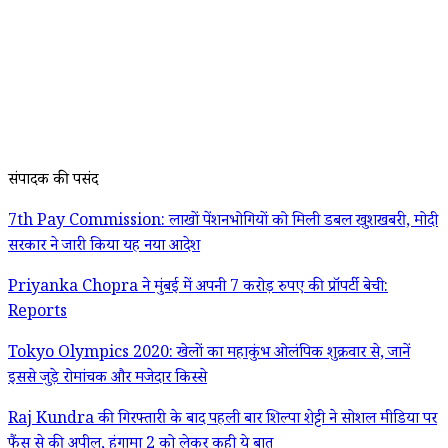
संपादक की पसंद
7th Pay Commission: लाखों पेंशनभोगियों को मिली डबल खुशखबरी, मोदी
सरकार ने जारी किया यह नया आदेश
Priyanka Chopra ने मुंबई में अपनी 7 करोड़ रुपए की प्रॉपर्टी बेची:
Reports
Tokyo Olympics 2020: खेलों का महाकुंभ ओलंपिक शुक्रवार से, जानें
इससे जुड़े रोमांचक और मजेदार किस्से
Raj Kundra की गिरफ्तारी के बाद पहली बार शिल्पा शेट्टी ने सोशल मीडिया पर
फैंस से की अपील, हंगामा 2 को लेकर कही ये बात