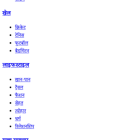
खेल
क्रिकेट
टेनिस
फुटबॉल
बैडमिंटन
लाइफस्टाइल
खान-पान
ट्रैवल
फैशन
सेहत
त्योहार
धर्म
रिलेशनशिप