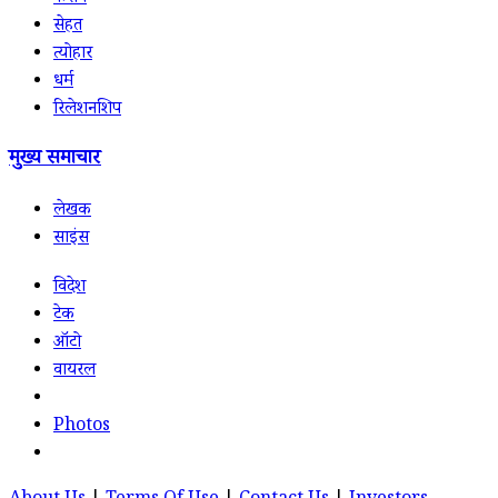
सेहत
त्योहार
धर्म
रिलेशनशिप
मुख्य समाचार
लेखक
साइंस
विदेश
टेक
ऑटो
वायरल
Photos