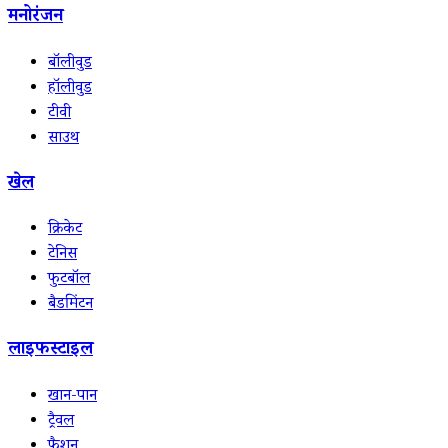
मनोरंजन
बॉलीवुड
हॉलीवुड
टीवी
साउथ
खेल
क्रिकेट
टेनिस
फुटबॉल
बैडमिंटन
लाइफस्टाइल
खान-पान
ट्रैवल
फैशन