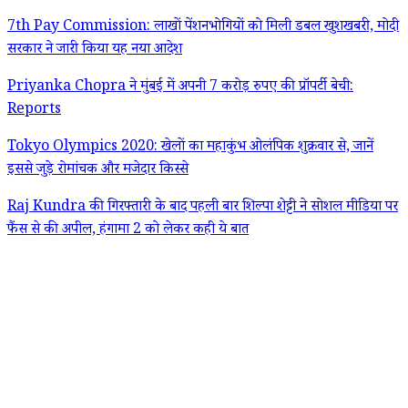
7th Pay Commission: लाखों पेंशनभोगियों को मिली डबल खुशखबरी, मोदी
सरकार ने जारी किया यह नया आदेश
Priyanka Chopra ने मुंबई में अपनी 7 करोड़ रुपए की प्रॉपर्टी बेची:
Reports
Tokyo Olympics 2020: खेलों का महाकुंभ ओलंपिक शुक्रवार से, जानें
इससे जुड़े रोमांचक और मजेदार किस्से
Raj Kundra की गिरफ्तारी के बाद पहली बार शिल्पा शेट्टी ने सोशल मीडिया पर
फैंस से की अपील, हंगामा 2 को लेकर कही ये बात