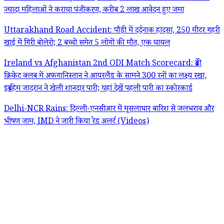
ज्यादा महिलाओं ने कराया पंजीकरण, करीब 2 लाख आवेदन हुए जमा
Uttarakhand Road Accident: पौड़ी में दर्दनाक हादसा, 250 मीटर गहरी
खाई में गिरी बोलेरो; 2 बच्चों समेत 5 लोगों की मौत, एक घायल
Ireland vs Afghanistan 2nd ODI Match Scorecard: ब्रेडी
क्रिकेट क्लब में अफगानिस्तान ने आयरलैंड के सामने 300 रनों का लक्ष्य रखा,
इब्राहिम जादरान ने खेली शानदार पारी; यहां देखें पहली पारी का स्कोरकार्ड
Delhi-NCR Rains: दिल्ली-एनसीआर में मूसलाधार बारिश से जलभराव और
भीषण जाम, IMD ने जारी किया रेड अलर्ट (Videos)