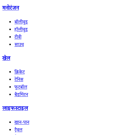
मनोरंजन
बॉलीवुड
हॉलीवुड
टीवी
साउथ
खेल
क्रिकेट
टेनिस
फुटबॉल
बैडमिंटन
लाइफस्टाइल
खान-पान
ट्रैवल