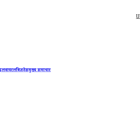
UPI Payme
ाइल
वायरल
बिजनेस
मुख्य समाचार