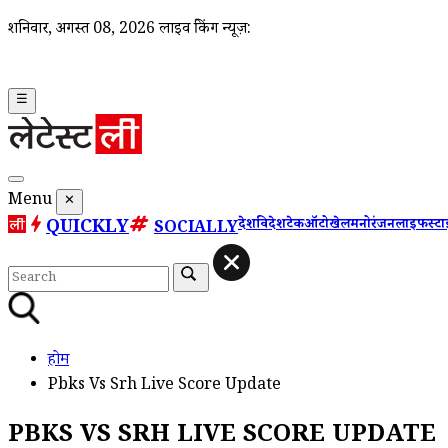
शनिवार, अगस्त 08, 2026
लाइव ब्रेकिंग न्यूज़:
☰
Menu
✕
QUICKLY
देश
विदेश
टेक
ऑटो
खेल
मनोरंजन
लाइफस्ट
SOCIALLY
होम
Pbks Vs Srh Live Score Update
PBKS VS SRH LIVE SCORE UPDATE