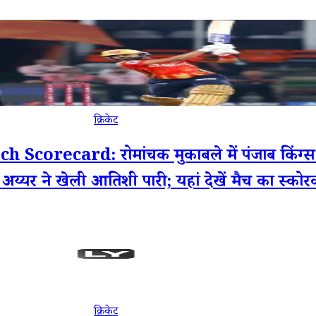
क्रिकेट
ecard: रोमांचक मुकाबले में पंजाब किंग्स ने
यस अय्यर ने खेली आतिशी पारी; यहां देखें मैच का स्कोरक
क्रिकेट