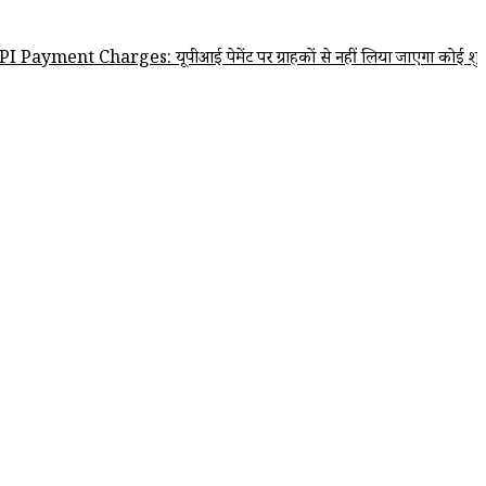
nt Charges: यूपीआई पेमेंट पर ग्राहकों से नहीं लिया जाएगा कोई शुल्क, सरकार न