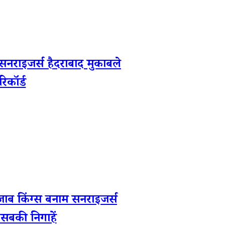
इजर्स हैदराबाद मुकाबले
िकॉर्ड
िंग्स बनाम सनराइजर्स
 सबकी निगाहें