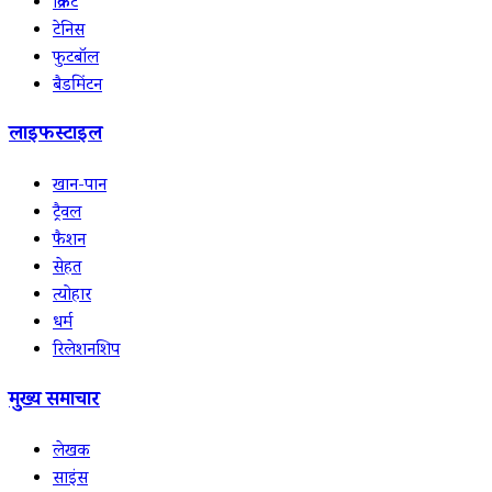
क्रिकेट
टेनिस
फुटबॉल
बैडमिंटन
लाइफस्टाइल
खान-पान
ट्रैवल
फैशन
सेहत
त्योहार
धर्म
रिलेशनशिप
मुख्य समाचार
लेखक
साइंस