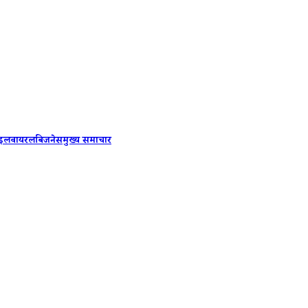
ENG vs 
ाइल
वायरल
बिजनेस
मुख्य समाचार