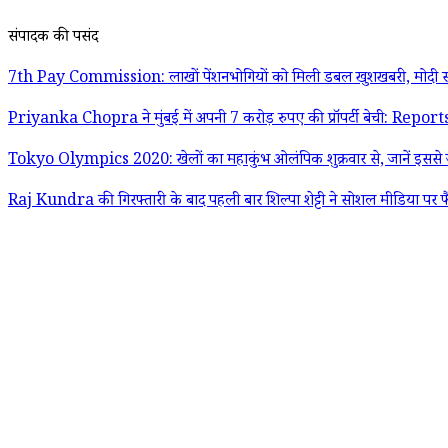
संपादक की पसंद
7th Pay Commission: लाखों पेंशनभोगियों को मिली डबल खुशखबरी, मोदी स
Priyanka Chopra ने मुंबई में अपनी 7 करोड़ रुपए की प्रॉपर्टी बेची: Report
Tokyo Olympics 2020: खेलों का महाकुंभ ओलंपिक शुक्रवार से, जानें इससे जु
Raj Kundra की गिरफ्तारी के बाद पहली बार शिल्पा शेट्टी ने सोशल मीडिया पर फ