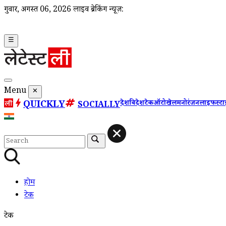
गुरूवार, अगस्त 06, 2026
लाइव ब्रेकिंग न्यूज़:
☰
Menu
✕
QUICKLY
देश
विदेश
टेक
ऑटो
खेल
मनोरंजन
लाइफस्ट
SOCIALLY
होम
टेक
टेक