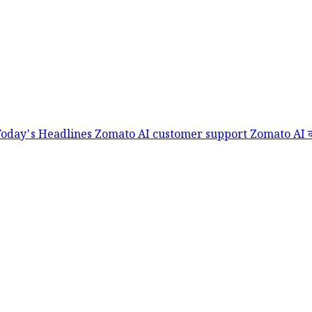
Today's Headlines
Zomato AI customer support
Zomato AI कस