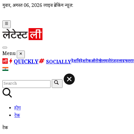
गुरूवार, अगस्त 06, 2026
लाइव ब्रेकिंग न्यूज़:
☰
Menu
✕
QUICKLY
देश
विदेश
टेक
ऑटो
खेल
मनोरंजन
लाइफस्ट
SOCIALLY
होम
टेक
टेक