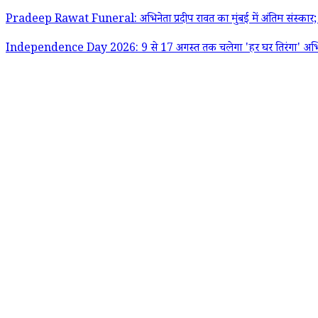
Pradeep Rawat Funeral: अभिनेता प्रदीप रावत का मुंबई में अंतिम संस्क
Independence Day 2026: 9 से 17 अगस्त तक चलेगा 'हर घर तिरंगा' अभियान;