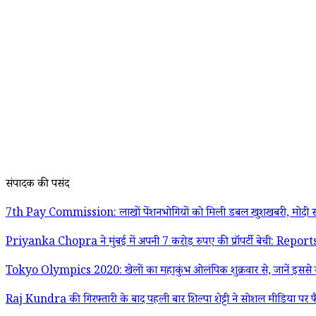
संपादक की पसंद
7th Pay Commission: लाखों पेंशनभोगियों को मिली डबल खुशखबरी, मोदी स
Priyanka Chopra ने मुंबई में अपनी 7 करोड़ रुपए की प्रॉपर्टी बेची: Report
Tokyo Olympics 2020: खेलों का महाकुंभ ओलंपिक शुक्रवार से, जानें इससे जु
Raj Kundra की गिरफ्तारी के बाद पहली बार शिल्पा शेट्टी ने सोशल मीडिया पर फ