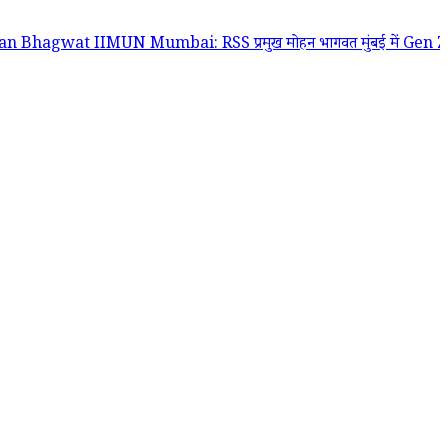
IIMUN Mumbai: RSS प्रमुख मोहन भागवत मुंबई में Gen Z और Gen Alpha स