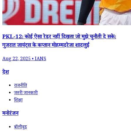
PKL-12: कोई ऐसा रेडर नहीं दिखता जो मुझे चुनौती दे सके:
गुजरात जायंट्स के कप्तान मोहम्मदरेजा शादलुई
Aug 22, 2025 • IANS
देश
राजनीति
जरुरी जानकारी
शिक्षा
मनोरंजन
बॉलीवुड