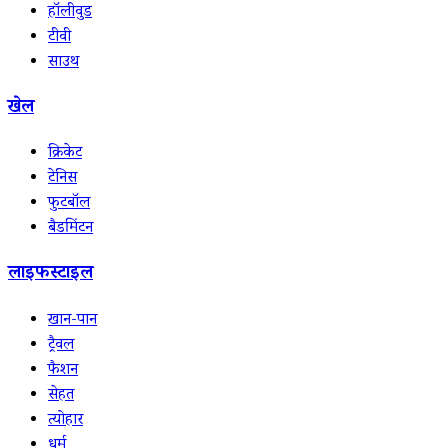
हॉलीवुड
टीवी
साउथ
खेल
क्रिकेट
टेनिस
फुटबॉल
बैडमिंटन
लाइफस्टाइल
खान-पान
ट्रैवल
फैशन
सेहत
त्योहार
धर्म