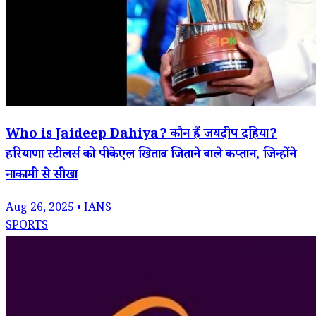
Who is Jaideep Dahiya? कौन हैं जयदीप दहिया?
हरियाणा स्टीलर्स को पीकेएल खिताब जिताने वाले कप्तान, जिन्होंने
नाकामी से सीखा
Aug 26, 2025 • IANS
SPORTS