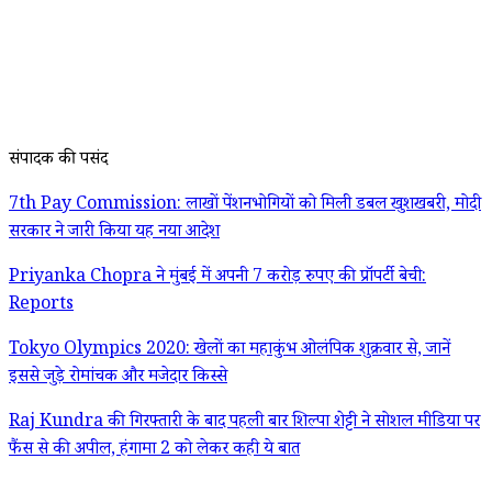
संपादक की पसंद
7th Pay Commission: लाखों पेंशनभोगियों को मिली डबल खुशखबरी, मोदी
सरकार ने जारी किया यह नया आदेश
Priyanka Chopra ने मुंबई में अपनी 7 करोड़ रुपए की प्रॉपर्टी बेची:
Reports
Tokyo Olympics 2020: खेलों का महाकुंभ ओलंपिक शुक्रवार से, जानें
इससे जुड़े रोमांचक और मजेदार किस्से
Raj Kundra की गिरफ्तारी के बाद पहली बार शिल्पा शेट्टी ने सोशल मीडिया पर
फैंस से की अपील, हंगामा 2 को लेकर कही ये बात