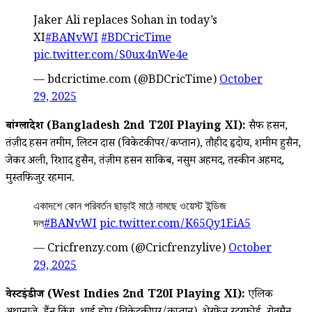
Jaker Ali replaces Sohan in today’s
XI
#BANvWI
#BDCricTime
pic.twitter.com/S0ux4nWe4e
— bdcrictime.com (@BDCricTime)
October
29, 2025
बांग्लादेश (Bangladesh 2nd T20I Playing XI):
सैफ हसन,
तंज़ीद हसन तमीम, लिटन दास (विकेटकीपर/कप्तान), तौहीद हृदोय, शमीम हुसैन,
जेकर अली, रिशाद हुसैन, तंज़ीम हसन साकिब, नसुम अहमद, तस्कीन अहमद,
मुस्तफिजुर रहमान.
একাদশে কোন পরিবর্তন ছাড়াই মাঠে নামছে ওয়েস্ট ইন্ডিজ
দল
#BANvWI
pic.twitter.com/K65Qy1EiA5
— Cricfrenzy.com (@Cricfrenzylive)
October
29, 2025
वेस्टइंडीज (West Indies 2nd T20I Playing XI):
एलिक