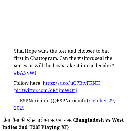
Shai Hope wins the toss and chooses to bat
first in Chattogram. Can the visitors seal the
series or will the hosts take it into a decider?
#BANvWI
Follow here:
https://t.co/uO7RtvFKNH
pic.twitter.com/eRYJniWOrj
— ESPNcricinfo (@ESPNcricinfo)
October 29,
2025
दोनों टीमों की प्लेइंग इलेवन पर एक नजर (Bangladesh vs West
Indies 2nd T20I Playing XI)