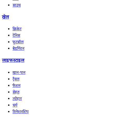
साउथ
खेल
क्रिकेट
टेनिस
फुटबॉल
बैडमिंटन
लाइफस्टाइल
खान-पान
ट्रैवल
फैशन
सेहत
त्योहार
धर्म
रिलेशनशिप