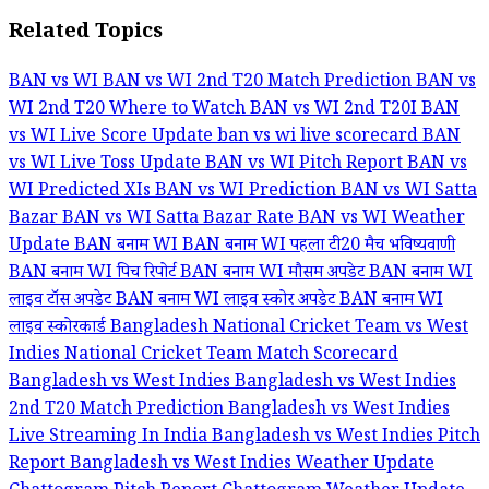
Related Topics
BAN vs WI
BAN vs WI 2nd T20 Match Prediction
BAN vs
WI 2nd T20 Where to Watch
BAN vs WI 2nd T20I
BAN
vs WI Live Score Update
ban vs wi live scorecard
BAN
vs WI Live Toss Update
BAN vs WI Pitch Report
BAN vs
WI Predicted XIs
BAN vs WI Prediction
BAN vs WI Satta
Bazar
BAN vs WI Satta Bazar Rate
BAN vs WI Weather
Update
BAN बनाम WI
BAN बनाम WI पहला टी20 मैच भविष्यवाणी
BAN बनाम WI पिच रिपोर्ट
BAN बनाम WI मौसम अपडेट
BAN बनाम WI
लाइव टॉस अपडेट
BAN बनाम WI लाइव स्कोर अपडेट
BAN बनाम WI
लाइव स्कोरकार्ड
Bangladesh National Cricket Team vs West
Indies National Cricket Team Match Scorecard
Bangladesh vs West Indies
Bangladesh vs West Indies
2nd T20 Match Prediction
Bangladesh vs West Indies
Live Streaming In India
Bangladesh vs West Indies Pitch
Report
Bangladesh vs West Indies Weather Update