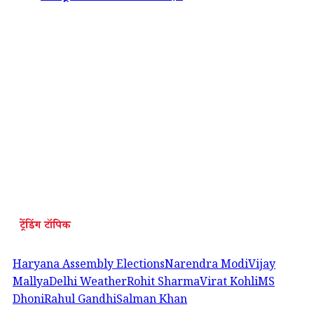
ट्रेंडिंग टॉपिक
Haryana Assembly Elections
Narendra Modi
Vijay
Mallya
Delhi Weather
Rohit Sharma
Virat Kohli
MS
Dhoni
Rahul Gandhi
Salman Khan