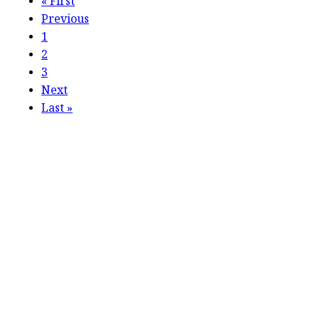
«
First
Previous
1
2
3
Next
Last
»