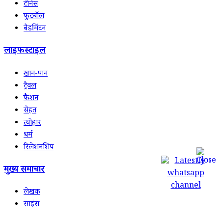
टेनिस
फुटबॉल
बैडमिंटन
लाइफस्टाइल
खान-पान
ट्रैवल
फैशन
सेहत
त्योहार
धर्म
रिलेशनशिप
मुख्य समाचार
लेखक
साइंस