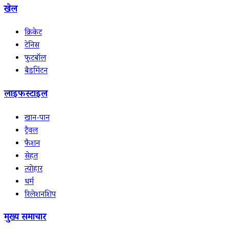
खेल
क्रिकेट
टेनिस
फुटबॉल
बैडमिंटन
लाइफस्टाइल
खान-पान
ट्रैवल
फैशन
सेहत
त्योहार
धर्म
रिलेशनशिप
मुख्य समाचार