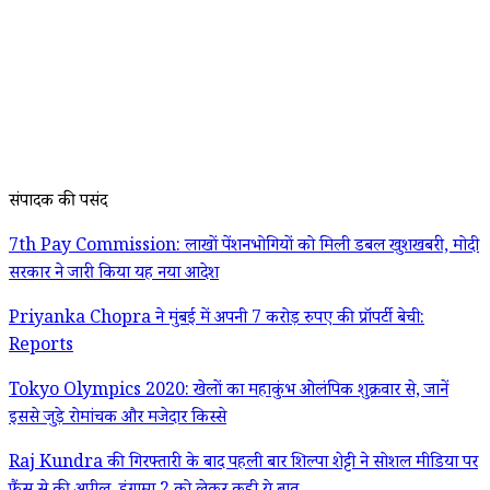
संपादक की पसंद
7th Pay Commission: लाखों पेंशनभोगियों को मिली डबल खुशखबरी, मोदी
सरकार ने जारी किया यह नया आदेश
Priyanka Chopra ने मुंबई में अपनी 7 करोड़ रुपए की प्रॉपर्टी बेची:
Reports
Tokyo Olympics 2020: खेलों का महाकुंभ ओलंपिक शुक्रवार से, जानें
इससे जुड़े रोमांचक और मजेदार किस्से
Raj Kundra की गिरफ्तारी के बाद पहली बार शिल्पा शेट्टी ने सोशल मीडिया पर