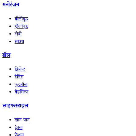
मनोरंजन
बॉलीवुड
हॉलीवुड
टीवी
साउथ
खेल
क्रिकेट
टेनिस
फुटबॉल
बैडमिंटन
लाइफस्टाइल
खान-पान
ट्रैवल
फैशन