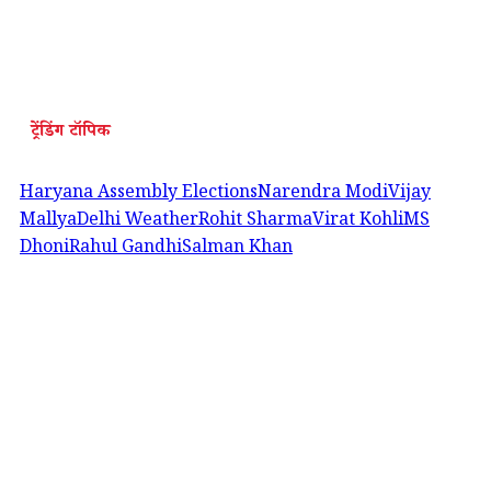
ट्रेंडिंग टॉपिक
Haryana Assembly Elections
Narendra Modi
Vijay
Mallya
Delhi Weather
Rohit Sharma
Virat Kohli
MS
Dhoni
Rahul Gandhi
Salman Khan