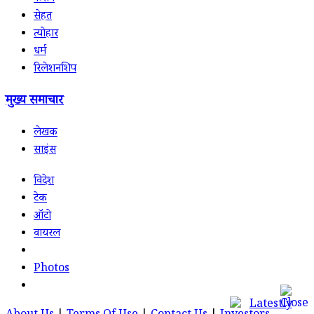
सेहत
त्योहार
धर्म
रिलेशनशिप
मुख्य समाचार
लेखक
साइंस
विदेश
टेक
ऑटो
वायरल
Photos