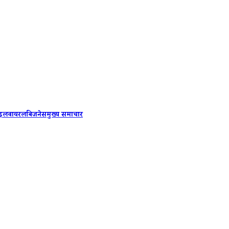
Shakib Al
ाइल
वायरल
बिजनेस
मुख्य समाचार